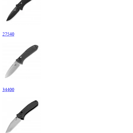
27
540
34
400