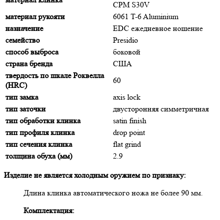
CPM S30V
материал рукояти
6061 T-6 Aluminium
назначение
EDC ежедневное ношение
семейство
Presidio
способ выброса
боковой
страна бренда
США
твердость по шкале Роквелла
60
(HRC)
тип замка
axis lock
тип заточки
двусторонняя симметричная
тип обработки клинка
satin finish
тип профиля клинка
drop point
тип сечения клинка
flat grind
толщина обуха (мм)
2.9
Изделие не является холодным оружием по признаку:
Длина клинка автоматического ножа не более 90 мм.
Комплектация: