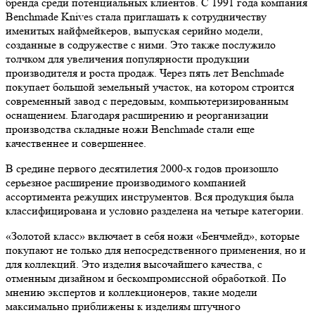
бренда среди потенциальных клиентов. С 1991 года компания
Benchmade Knives стала приглашать к сотрудничеству
именитых найфмейкеров, выпуская серийно модели,
созданные в содружестве с ними. Это также послужило
толчком для увеличения популярности продукции
производителя и роста продаж. Через пять лет Benchmade
покупает большой земельный участок, на котором строится
современный завод с передовым, компьютеризированным
оснащением. Благодаря расширению и реорганизации
производства складные ножи Benchmade стали еще
качественнее и совершеннее.
В средине первого десятилетия 2000-х годов произошло
серьезное расширение производимого компанией
ассортимента режущих инструментов. Вся продукция была
классифицирована и условно разделена на четыре категории.
«Золотой класс» включает в себя ножи «Бенчмейд», которые
покупают не только для непосредственного применения, но и
для коллекций. Это изделия высочайшего качества, с
отменным дизайном и бескомпромиссной обработкой. По
мнению экспертов и коллекционеров, такие модели
максимально приближены к изделиям штучного