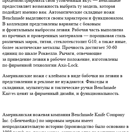
продемонстрировать свой утонченный вкус — Benchmade
предоставляет возможность выбрать ту модель, которая
подойдет именно вам. Автоматические складные ножи
Benchmade выделяются своим характером и функционалом.
В коллекции представлены варианты с боковым
и фронтальным выбросом лезвия. Рабочая часть выполнена
из прочных и проверенных материалов — порошковая сталь
различных марок, титан, стеклотекстолит G10, а также иные,
более экзотические металлы. Прочность достигает 50-60
единиц по шкале Роквелла. Рычаги, отвечающие
за приведение лезвия в рабочее положение, изготовлены
по фирменной технологии Axis-Lock.
Американские ножи с клеймом в виде бабочки на лезвии в
представлении и рекламе не нуждаются. Фикседы и
складники, мультитулы и тактические ручки Benchmade
Knives ценят за фирменный дизайн, и функциональность.
Американская ножевая компания Benchmade Knife Company
Inc. («Бенчмейд») по мировым меркам имеет
непродолжительную историю (производство было основано в