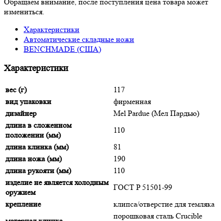
Обращаем внимание, после поступления цена товара может
измениться.
Характеристики
Автоматические складные ножи
BENCHMADE (США)
Характеристики
вес (г)
117
вид упаковки
фирменная
дизайнер
Mel Pardue (Мел Пардью)
длина в сложенном
110
положении (мм)
длина клинка (мм)
81
длина ножа (мм)
190
длина рукояти (мм)
110
изделие не является холодным
ГОСТ P 51501-99
оружием
крепление
клипса/отверстие для темляка
порошковая сталь Crucible
материал клинка