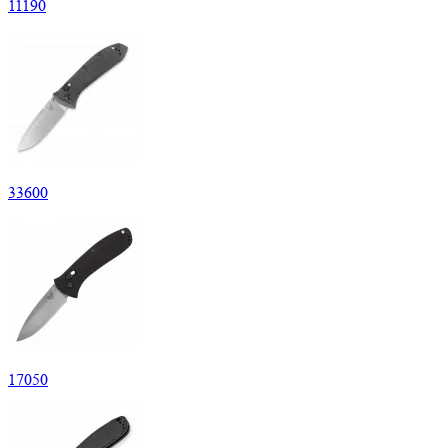
11
190
33
600
17
050