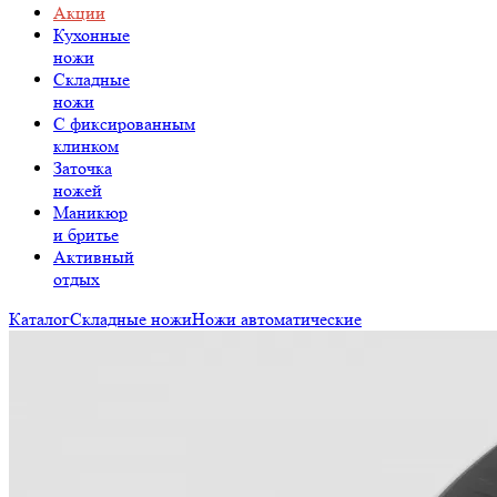
Акции
Кухонные
ножи
Складные
ножи
C фиксированным
клинком
Заточка
ножей
Маникюр
и бритье
Активный
отдых
Каталог
Складные ножи
Ножи автоматические