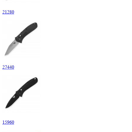
21
280
27
440
15
960