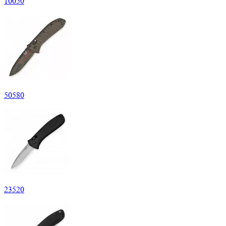
10
050
50
580
23
520