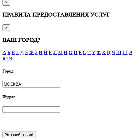
×
ПРАВИЛА ПРЕДОСТАВЛЕНИЯ УСЛУГ
×
ВАШ ГОРОД?
А
Б
В
Г
Д
Е
Ж
З
И
Й
К
Л
М
Н
О
П
Р
С
Т
У
Ф
Х
Ц
Ч
Ш
Щ
Э
Ю
Я
Город
Индекс
Это мой город!