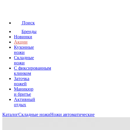
Поиск
Бренды
Новинки
Акции
Кухонные
ножи
Складные
ножи
C фиксированным
клинком
Заточка
ножей
Маникюр
и бритье
Активный
отдых
Каталог
Складные ножи
Ножи автоматические