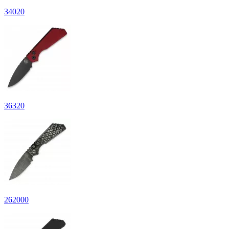
34
020
36
320
262
000