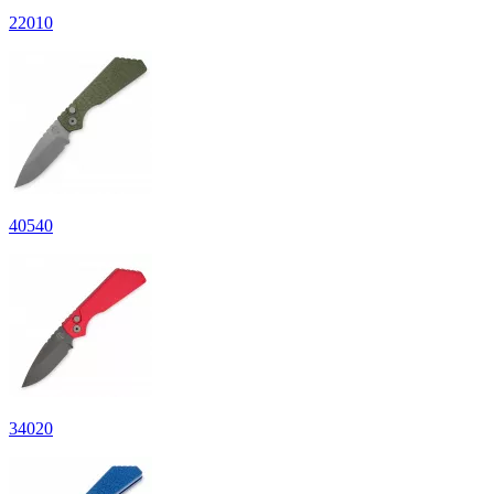
22
010
40
540
34
020