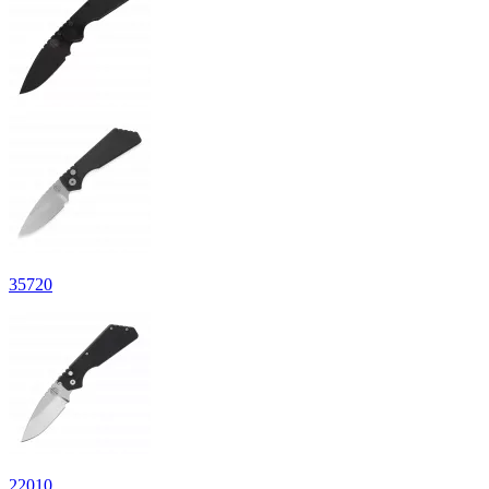
35
720
22
010