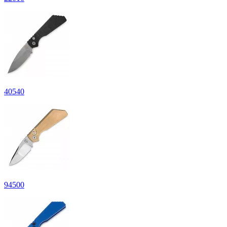
40
540
94
500