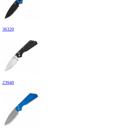
36
320
23
940