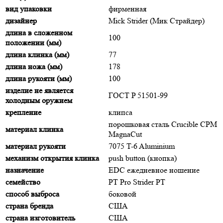
вид упаковки
фирменная
дизайнер
Mick Strider (Мик Страйдер)
длина в сложенном
100
положении (мм)
длина клинка (мм)
77
длина ножа (мм)
178
длина рукояти (мм)
100
изделие не является
ГОСТ P 51501-99
холодным оружием
крепление
клипса
порошковая сталь Crucible CPM
материал клинка
MagnaCut
материал рукояти
7075 T-6 Aluminium
механизм открытия клинка
push button (кнопка)
назначение
EDC ежедневное ношение
семейство
PT Pro Strider PT
способ выброса
боковой
страна бренда
США
страна изготовитель
США