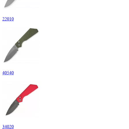
22
010
40
540
34
020