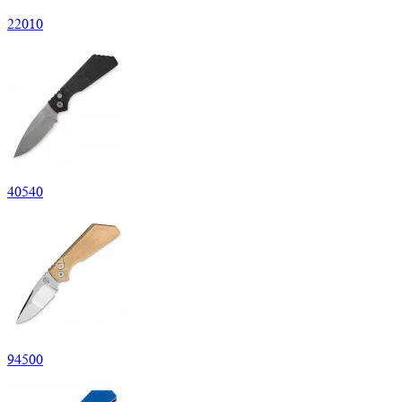
22
010
40
540
94
500