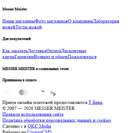
Messer Meister
Наши магазины
Фото магазинов
О компании
Лаборатория
ножей
Тесты ножей
Для покупателей
Как заказать
Доставка
Оплата
Дисконтные
карты
Гарантии
Возврат и обмен
Пожаловаться
MESSER MEISTER в социальных сетях
Принимаем к оплате
Прием онлайн-платежей предоставляется
Т-Банк
.
© 2007 — 2026 MESSER MEISTER
Правила использования сайта
Политика обработки персональных данных и cookies
Сделано с
в
OKC.Media
Работает на
CustomCMS