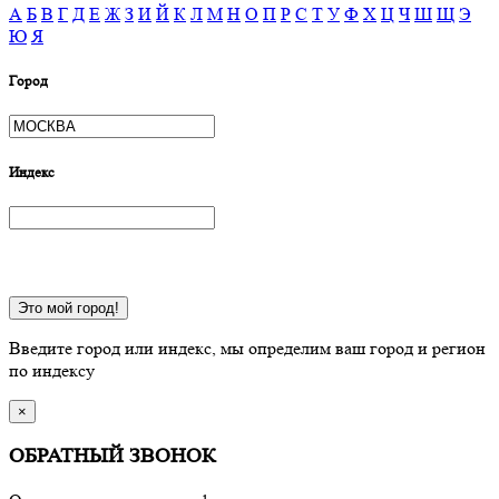
А
Б
В
Г
Д
Е
Ж
З
И
Й
К
Л
М
Н
О
П
Р
С
Т
У
Ф
Х
Ц
Ч
Ш
Щ
Э
Ю
Я
Город
Индекс
Это мой город!
Введите город или индекс, мы определим ваш город и регион
по индексу
×
ОБРАТНЫЙ ЗВОНОК