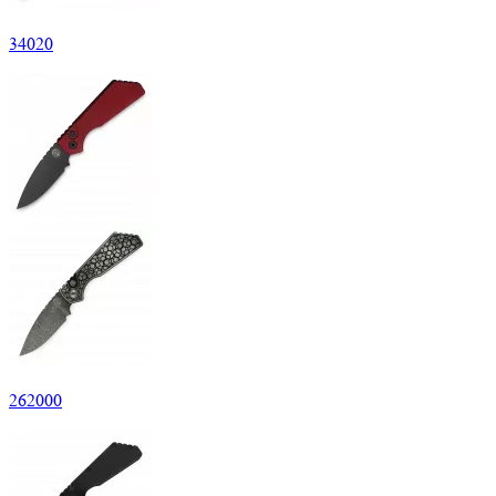
34
020
262
000