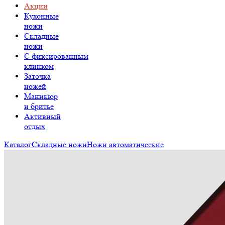
Акции
Кухонные
ножи
Складные
ножи
C фиксированным
клинком
Заточка
ножей
Маникюр
и бритье
Активный
отдых
Каталог
Складные ножи
Ножи автоматические