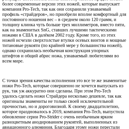
более современные версии этих ножей, которые выпускает
компания Pro-Tech, так как они сохранили узнаваемый
профиль «страйдеров», но приобрели вполне комфортный для
постоянного ношения вес – в среднем около 120 грамм, и
толщину клинка чуть больше трех миллиметров, вместо пяти,
как на знаменитых SnG, ставших лучшими тактическими
ножами в США в далёком 2002 году. Кроме того, из этих
ножей исчезли сверхтолстые втулки осевых винтов и мощные
титановые рукояти (по крайней мере у большинства ножей),
однако сохранилась необычная конструкция упорных
штифтов и общий абрис ножа, узнаваемый любителями во
всем мире.
С точки зрения качества исполнения это все те же знаменитые
ножи Pro-Tech, которые совершенно не хочется выпускать из
рук, так уж аккуратно они сделаны. При этом Pro-Tech
удалось сделать ножи Страйдера несколько дешевле, так как
оригиналы знамениты не только своей исключительной
прочностью, но и дороговизной. К своему двадцатилетию,
которое праздновалось в 2019, компания Pro-Tech, выпустила
обновление серии Pro-Strider с очень необычным ярким
разноцветным анодированием рукоятей, выполненных из
авиационного алюминия. Благодаря этому ножи перестали