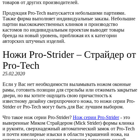
товаров от других производителей.
Продукция Pro-Tech выпускается небольшими партиями.
Также фирма выполняет индивидуальные заказы. Небольшие
партии высококачественных клинков и производство
кастомов по индивидуальным проектам выводят товары
бренда на новый уровень, приближая их к категории
авторских штучных изделий.
Ножи Pro-Strider – Страйдер от
Pro-Tech
25.02.2020
Если у Вас нет необходимости выламывать ножом оконные
рамы, готовить позиции для стрельбы или отжимать закрытые
двери, но вы хотите ощущать свою причастность к
известному дизайну сверхпрочного ножа, то ножи серии Pro-
Strider от Pro-Tech могут быть для Вас лучшим выбором.
Что такое нож серии Pro-Strider?
Нож серии Pro-Strider
- это
выверенные Миком Страйдером (Mick Strider) формы клинка
и рукояти, сверхнадежный автоматический замок от Pro-Tech
и почти ювелирные изыски в области украшений ножа, на
которые никогда не скупятся в дорогих вариациях ножей