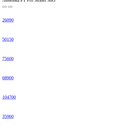
Линейка PT Pro Strider SnG
26
090
50
150
75
600
68
900
104
700
35
960