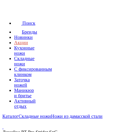
Поиск
Бренды
Новинки
Акции
Кухонные
ножи
Складные
ножи
C фиксированным
клинком
Заточка
ножей
Маникюр
и бритье
Активный
отдых
Каталог
Складные ножи
Ножи из дамасской стали