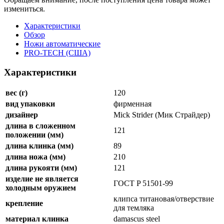
измениться.
Характеристики
Обзор
Ножи автоматические
PRO-TECH (США)
Характеристики
вес (г)
120
вид упаковки
фирменная
дизайнер
Mick Strider (Мик Страйдер)
длина в сложенном
121
положении (мм)
длина клинка (мм)
89
длина ножа (мм)
210
длина рукояти (мм)
121
изделие не является
ГОСТ P 51501-99
холодным оружием
клипса титановая/отверствие
крепление
для темляка
материал клинка
damascus steel