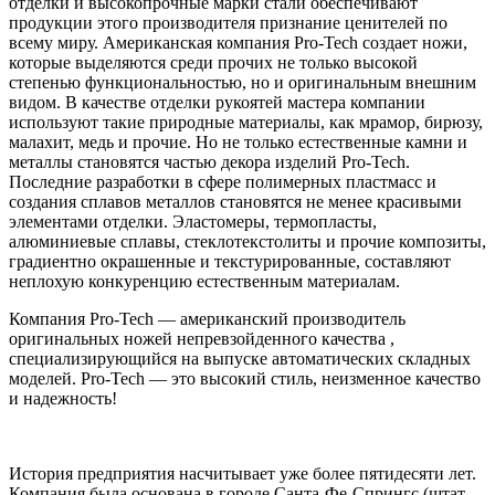
отделки и высокопрочные марки стали обеспечивают
продукции этого производителя признание ценителей по
всему миру. Американская компания Pro-Tech создает ножи,
которые выделяются среди прочих не только высокой
степенью функциональностью, но и оригинальным внешним
видом. В качестве отделки рукоятей мастера компании
используют такие природные материалы, как мрамор, бирюзу,
малахит, медь и прочие. Но не только естественные камни и
металлы становятся частью декора изделий Pro-Tech.
Последние разработки в сфере полимерных пластмасс и
создания сплавов металлов становятся не менее красивыми
элементами отделки. Эластомеры, термопласты,
алюминиевые сплавы, стеклотекстолиты и прочие композиты,
градиентно окрашенные и текстурированные, составляют
неплохую конкуренцию естественным материалам.
Компания Pro-Tech — американский производитель
оригинальных ножей непревзойденного качества ,
специализирующийся на выпуске автоматических складных
моделей. Pro-Tech — это высокий стиль, неизменное качество
и надежность!
История предприятия насчитывает уже более пятидесяти лет.
Компания была основана в городе Санта-Фе-Спрингс (штат