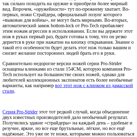
так сильно походить на оружие и приобрели более мирный
вид. Впрочем, «оружейности» тут по-прежнему хватает. Во-
первых, ножи Страйдера, официальный лозунг которого
«выкован для войны», не могут быть мирными. Во-вторых,
автоматический замок bottom-lock от Pro-Tech прибавляет
этим ножам агрессии в использовании. Если вы держите этот
нож в руках первый раз, будьте готовы к тому, что он резко
дернется в руке при нажатии на кнопку открывания. Знание о
такой его особенности будет делать этот нож только вашим и
снизит желание посторонних людей брать его в руки.
Сравнительно недорогие версии ножей серии Pro-Strider
оснащены клинками из стали 154СМ, которую компания Pro-
Tech использует на большинстве своих ножей, однако для
любителей коллекционных экспонатов есть более необычные
варианты, как например
вот этот нож с клинком из дамасской
стали
.
Серия Pro-Strider
этот тот редкий случай, когда объединение
двух известных производителей дало необычный результат.
Получились эдакие «страйдеры» на каждый день – удобные и
резучие, яркие, но все еще брутальные, лёгкие, но все ещё
надёжные. Это уже не те ножи, которыми можно пользоваться