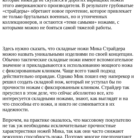
этого американского производителя. В результате грубоватые
«страйдеры» обретают новое прочтение, которое привлекает
не только брутальных военных, но и утонченных
коллекционеров, и остаются «теми самыми» ножами, с
которыми можно не бояться самой тяжелой работы.
Здесь нужно сказать, что складные ножи Мика Страйдера
можно назвать уникальными изделиями по своей концепции.
Обычно тактические складные ножи имеют вспомогательное
значение и прикладываются к использованию мощного ножа
с фиксированным клинком. Чаще всего такой подход
действительно оправдан. Однако Мик пошел ему наперекор и
решил создать складной нож, который не уступал бы по
прочности ножам с фиксированным клинком. Страйдер так
преуспел в этом деле, что сейчас абсолютно все, кто
интересуется складными ножами, знают, как выглядят и на
что способны его ножи, и никто не сомневается в их
надежности.
Впрочем, на практике оказалось, что массовому покупателю
не так уж необходимы исключительные прочностные
характеристики ножей Мика, так как они часто снижают
режущую способность ножа. Поэтому многие предпочитают