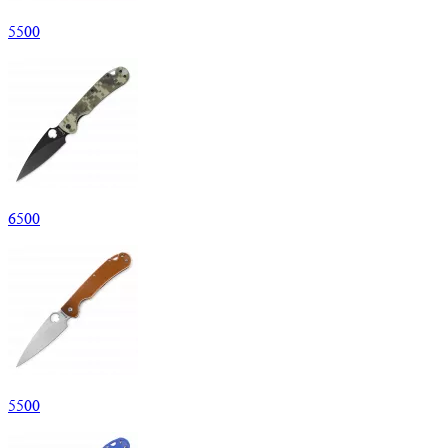
5
500
6
500
5
500