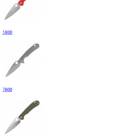
5
800
7
600