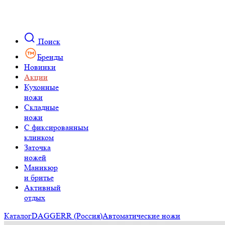
Поиск
Бренды
Новинки
Акции
Кухонные
ножи
Складные
ножи
C фиксированным
клинком
Заточка
ножей
Маникюр
и бритье
Активный
отдых
Каталог
DAGGERR (Россия)
Автоматические ножи