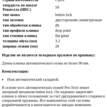
твердость по шкале
59
Роквелла (HRC)
тип замка
button lock
тип заточки
двусторонняя симметричная
тип обработки клинка
dlc
тип профиля клинка
drop point
тип сечения клинка
flat grind
толщина обуха (мм)
3.2
ширина лезвия (мм)
28
Изделие не является холодным оружием по признаку:
Длина клинка автоматического ножа не более 90 мм.
Комплектация:
Нож автоматический складной.
В основе всех автоматических ножей Pro-Tech лежит
запорный механизм button lock. Он надежно закрепляет
клинок в обоих положениях за счет двухуровневого стержня и
спиральной пружины. Все компоненты этой системы
разрабатываются и выпускаются на заводах компании.