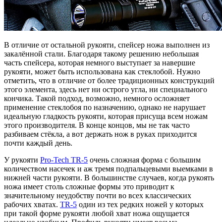
В отличие от остальной рукояти, спейсер ножа выполнен из
закалённой стали. Благодаря такому решению небольшая
часть спейсера, которая немного выступает за навершие
рукояти, может быть использована как стеклобой. Нужно
отметить, что в отличие от более традиционных конструкций
этого элемента, здесь нет ни острого угла, ни специального
кончика. Такой подход, возможно, немного осложняет
применение стеклобоя по назначению, однако не нарушает
идеальную гладкость рукояти, которая присуща всем ножам
этого производителя. В конце концов, мы не так часто
разбиваем стёкла, а вот держать нож в руках приходится
почти каждый день.
У рукояти
Pro-Tech TR-5
очень сложная форма с большим
количеством насечек и аж тремя подпальцевыми выемками в
нижней части рукояти. В большинстве случаев, когда рукоять
ножа имеет столь сложные формы это приводит к
значительному неудобству почти во всех классических
рабочих хватах.
TR-5
один из тех редких ножей у которых
при такой форме рукояти любой хват ножа ощущается