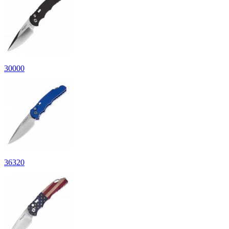
30
000
36
320