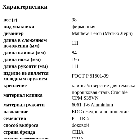
Характеристики
вес (г)
98
вид упаковки
фирменная
дизайнер
Matthew Lerch (Мэтью Лерч)
длина в сложенном
111
положении (мм)
длина клинка (мм)
84
длина ножа (мм)
195
длина рукояти (мм)
111
изделие не является
ГОСТ P 51501-99
холодным оружием
крепление
клипса/отверстие для темляка
порошковая сталь Crucible
материал клинка
CPM S35VN
материал рукояти
6061 T-6 Aluminium
назначение
EDC ежедневное ношение
семейство
PT TR-5
способ выброса
боковой
страна бренда
США
страна изготовитель
США