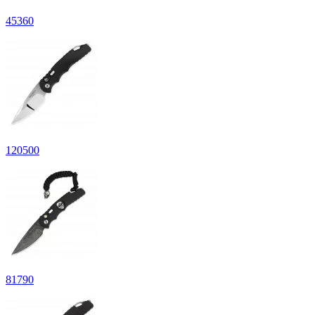
45
360
120
500
81
790