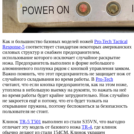
Как и большинство базовых моделей ножей
Pro-Tech Tactical
Response-5
соответствует стандартам некоторых американских
силовых структур и снабжен предохранителем,
использование которого исключает случайное раскрытие
ножа. Предохранитель выполнен в форме небольшого
алюминиевого ползунка рядом с кнопкой управления замком.
Важно помнить, что этот предохранитель не защищает нож от
случайного складывания во время работы. В
Pro-Tech
считают, что если кнопка предохранителя, как на этом ноже,
утоплена в небольшую выемку на рукояти, то нажать на неё
во время работы будет крайне затруднительно. Нож случайно
не закроется ещё и потому, что его будет толкать на
открывание пружина, поэтому беспокоиться за безопасность
пользователя не стоит.
Клинок
TR-5 T501
выполнен из стали S35VN, что выгодно
отличает эту модель от базового ножа
TR-4
, где клинок
обычно делают из стали 154СМ. Клинок украшен