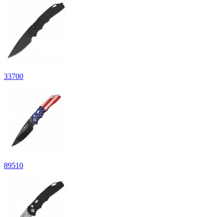
33
700
89
510