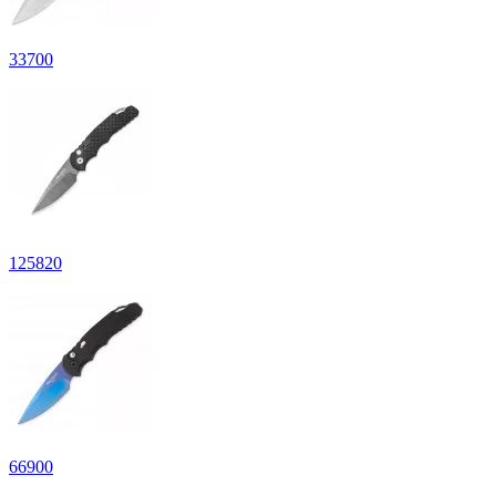
33
700
125
820
66
900