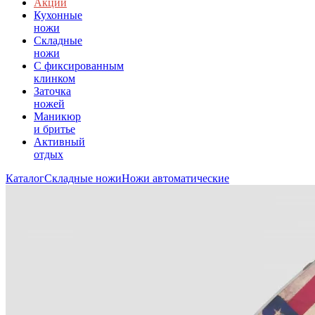
Акции
Кухонные
ножи
Складные
ножи
C фиксированным
клинком
Заточка
ножей
Маникюр
и бритье
Активный
отдых
Каталог
Складные ножи
Ножи автоматические