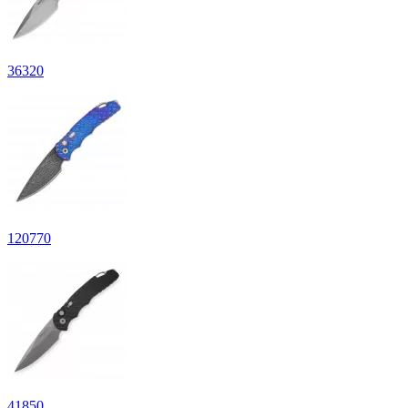
36
320
120
770
41
850