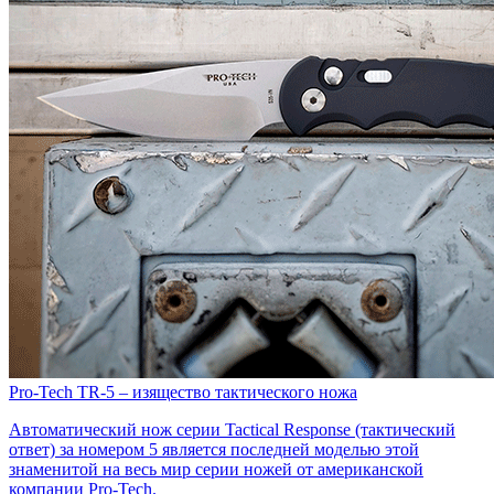
​Pro-Tech TR-5 – изящество тактического ножа
Автоматический нож серии Tactical Response (тактический
ответ) за номером 5 является последней моделью этой
знаменитой на весь мир серии ножей от американской
компании Pro-Tech.