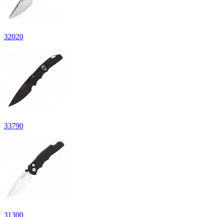
32
020
33
790
31
300