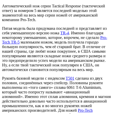
Автоматический нож серии Tactical Response (тактический
ответ) за номером 5 является последней моделью этой
знаменитой на весь мир серии ножей от американской
компании Pro-Tech.
Пятая модель была придумана последней и представляет из
себя уменьшенную версию ножа
TR-4
. Именно благодаря
некоторому уменьшению, которое, впрочем, не сделало
Pro-
Tech TR-5
маленьким ножом, модель получила гораздо
большую популярность, чем её старший брат. В отличие от
нашей страны, где любят ножи покрупнее, в США самыми
популярными являются складные ножи среднего размера и
это предопределило успех модели на американском рынке.
Ну, а если твой тактический нож популярен в США, он
автоматически становится популярным на весь мир.
Рукоять базовой модели с индексом
Т501
сделана из двух
половин, соединённых через спейсер. Половины рукояти
выполнены из «того самого» сплава 6061 T-6 Aluminium,
который часто попросту называют «авиационный
алюминий». Именно этот сплав алюминия, кремния и магния
действительно довольно часто используется в авиационной
промышленности, как и во многих рукоятях ножей
американских производителей. Для ножей
Pro-Tech