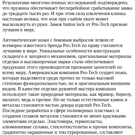
Результатами многочисленных исследований подтверждено,
что пружина обеспечивает бесперебойное срабатывание замка
до тридцати тысяч раз. И при этом сила извлечения клинка
настолько велика, что нож при слабом хвате может
выскользнуть из руки. Замок button lock от Pro-Tech признан
лучшим в мире.
Автоматические ножи с боковым выбросом лезвия от
всемирно известного бренда Pro-Tech по праву считаются
лучшими в мире. Уникальные особенности конструкции
складного и запорного механизмов, оригинальные материалы
отделки и высокопрочные марки стали обеспечивают
продукции этого производителя признание ценителей по
всему миру. Американская компания Pro-Tech создает ножи,
которые выделяются среди прочих не только высокой
степенью функциональностью, но и оригинальным внешним
видом. В качестве отделки рукоятей мастера компании
используют такие природные материалы, как мрамор, бирюзу,
малахит, медь и прочие. Но не только естественные камни и
металлы становятся частью декора изделий Pro-Tech.
Последние разработки в сфере полимерных пластмасс и
создания сплавов металлов становятся не менее красивыми
элементами отделки. Эластомеры, термопласты,
алюминиевые сплавы, стеклотекстолиты и прочие композиты,
градиентно окрашенные и текстурированные, составляют