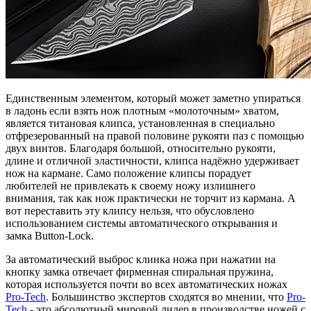
Единственным элементом, который может заметно упираться
в ладонь если взять нож плотным «молоточным» хватом,
является титановая клипса, установленная в специально
отфрезерованный на правой половине рукояти паз с помощью
двух винтов. Благодаря большой, относительно рукояти,
длине и отличной эластичности, клипса надёжно удерживает
нож на кармане. Само положение клипсы порадует
любителей не привлекать к своему ножу излишнего
внимания, так как нож практически не торчит из кармана. А
вот переставить эту клипсу нельзя, что обусловлено
использованием системы автоматического открывания и
замка Button-Lock.
За автоматический выброс клинка ножа при нажатии на
кнопку замка отвечает фирменная спиральная пружина,
которая используется почти во всех автоматических ножах
Pro-Tech
. Большинство экспертов сходятся во мнении, что
Pro-
Tech
- это абсолютный мировой лидер в производстве ножей с