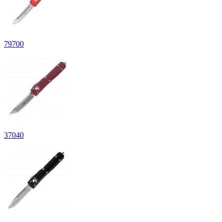
79
700
37
040