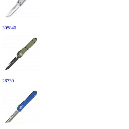
305
840
26
730