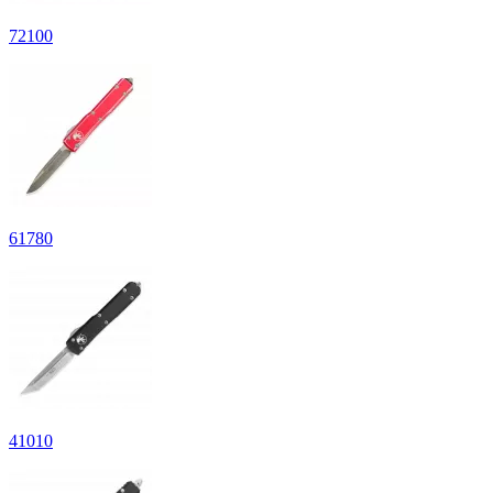
72
100
61
780
41
010