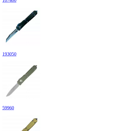
107
400
193
050
59
960