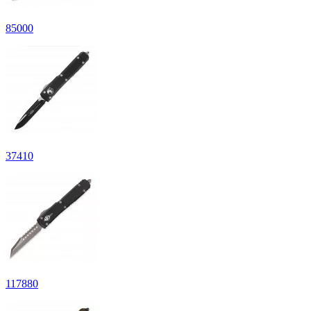
85
000
37
410
117
880