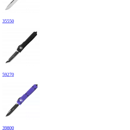
35
550
59
270
39
800