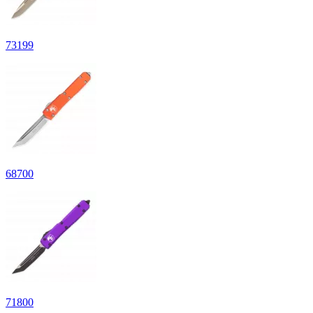
73
199
68
700
71
800