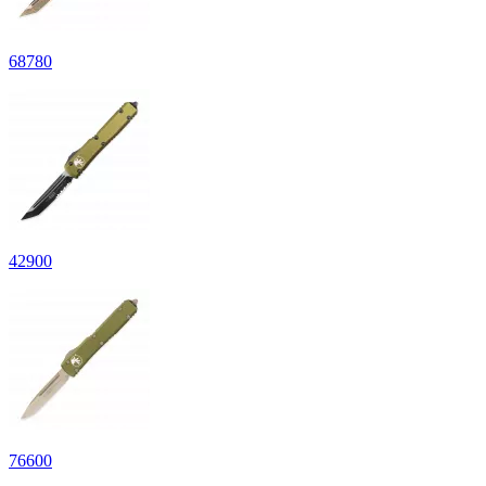
68
780
42
900
76
600