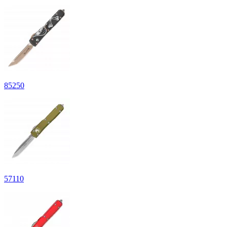
85
250
57
110