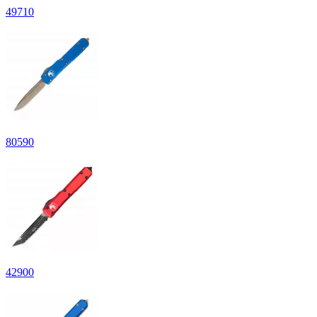
49
710
80
590
42
900