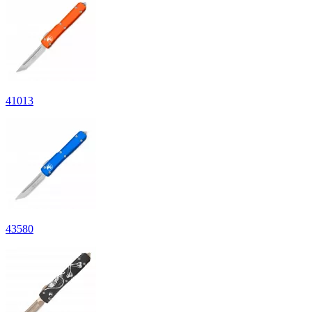
41
013
43
580