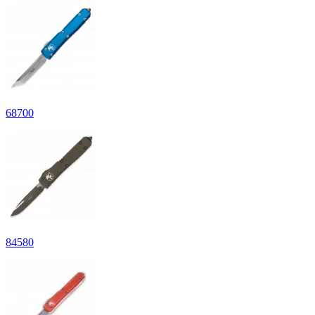
68
700
84
580