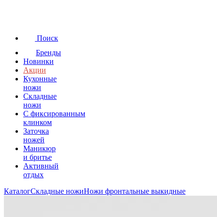
Поиск
Бренды
Новинки
Акции
Кухонные
ножи
Складные
ножи
C фиксированным
клинком
Заточка
ножей
Маникюр
и бритье
Активный
отдых
Каталог
Складные ножи
Ножи фронтальные выкидные