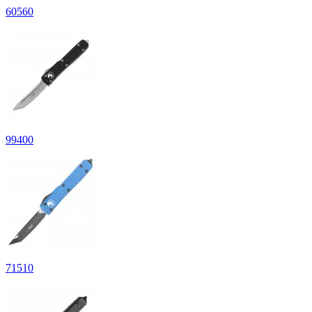
60
560
99
400
71
510