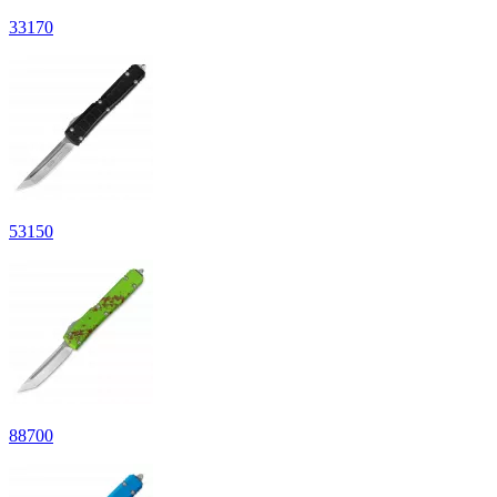
33
170
53
150
88
700