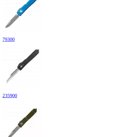
79
300
235
900