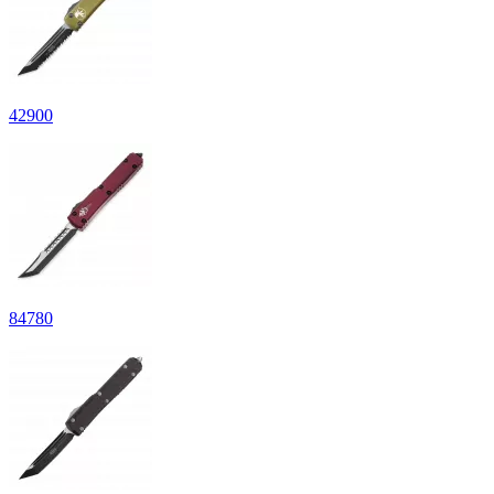
42
900
84
780