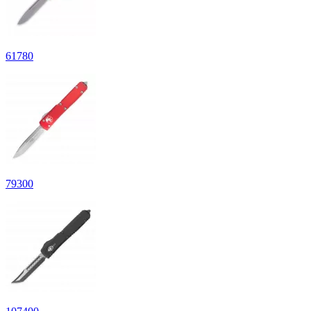
61
780
79
300