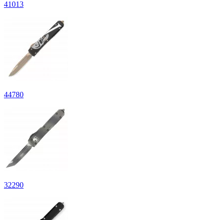
41
013
44
780
32
290