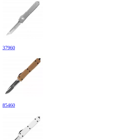
37
960
85
460