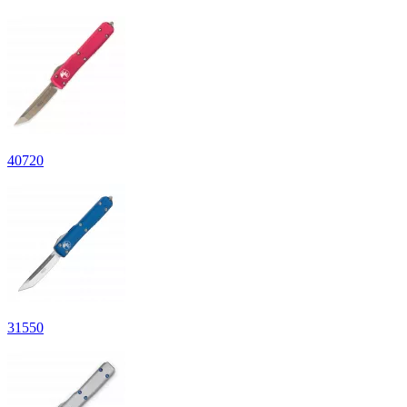
40
720
31
550