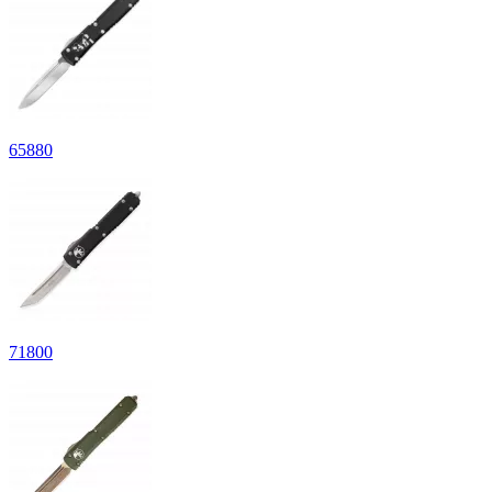
65
880
71
800