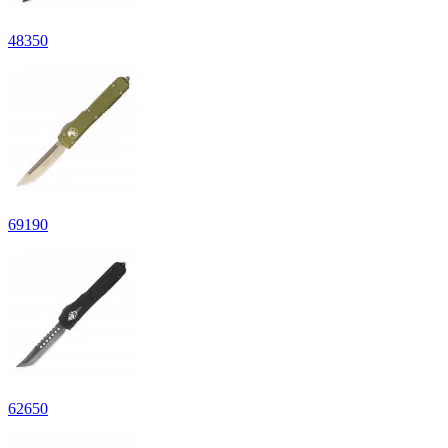
48
350
69
190
62
650