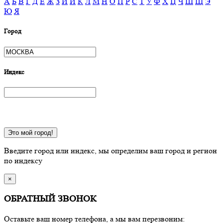
А
Б
В
Г
Д
Е
Ж
З
И
Й
К
Л
М
Н
О
П
Р
С
Т
У
Ф
Х
Ц
Ч
Ш
Щ
Э
Ю
Я
Город
Индекс
Это мой город!
Введите город или индекс, мы определим ваш город и регион
по индексу
×
ОБРАТНЫЙ ЗВОНОК
Оставьте ваш номер телефона, а мы вам перезвоним: