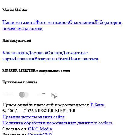
Messer Meister
Наши магазины
Фото магазинов
О компании
Лаборатория
ножей
Тесты ножей
Для покупателей
Как заказать
Доставка
Оплата
Дисконтные
карты
Гарантии
Возврат и обмен
Пожаловаться
MESSER MEISTER в социальных сетях
Принимаем к оплате
Прием онлайн-платежей предоставляется
Т-Банк
.
© 2007 — 2026 MESSER MEISTER
Правила использования сайта
Политика обработки персональных данных и cookies
Сделано с
в
OKC.Media
Работает на
CustomCMS