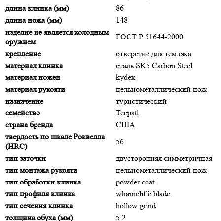
длина клинка (мм)
86
длина ножа (мм)
148
изделие не является холодным
ГОСТ Р 51644-2000
оружием
крепление
отверстие для темляка
материал клинка
сталь SK5 Carbon Steel
материал ножен
kydex
материал рукояти
цельнометаллический нож
назначение
туристический
семейство
Tecpatl
страна бренда
США
твердость по шкале Роквелла
56
(HRC)
тип заточки
двусторонняя симметричная
тип монтажа рукояти
цельнометаллический нож
тип обработки клинка
powder coat
тип профиля клинка
wharncliffe blade
тип сечения клинка
hollow grind
толщина обуха (мм)
5.2