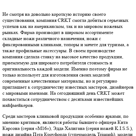
Не смотря на довольно короткую историю своего
существования, компания CRKT смогла добиться серьезных
успехов как на американском, так и на мировом ножевых
рынках. Фирма производит в широком ассортименте
складные ножи различного назначения, ножи с
фиксированными клинками, топоры и мачете для туризма, а
также профильные аксессуары. В своем производстве
компания сделала ставку на высокое качество продукции,
приемлемую для широкого потребителя стоимость и
оригинальность каждой модели. Именно поэтому фирма не
только использует для изготовления своих моделей
современные качественные материалы, но и регулярно
приглашает к сотрудничеству известных мастеров, дизайнеров
с мировыми именами. На сегодняшний день CRKT может
похвастаться сотрудничеством с десятками известнейших
найфмейкеров.
Среди мастеров клинковой продукции особенно яркими, по
мнению критиков, являются работы бывшего офицера Кита
Карсона (серия «М16»), Эдда Халигана (серия ножей K.I.S.S.),
ножи дизайна Пэта Кроуфорда (супермодель Triumph), модели