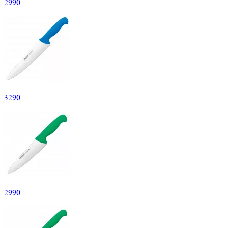
2
990
3
290
2
990