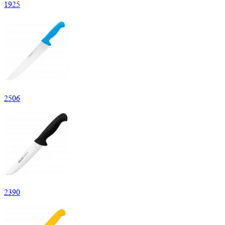
1
925
2
506
2
390