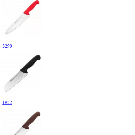
3
290
1
952