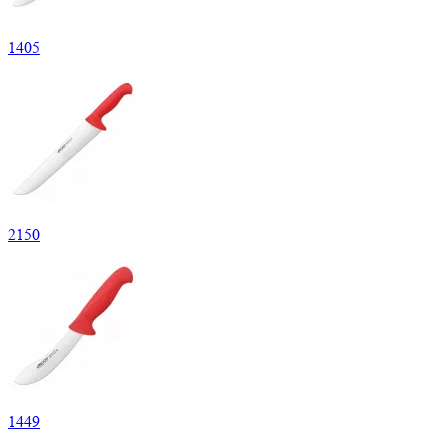
1
405
2
150
1
449