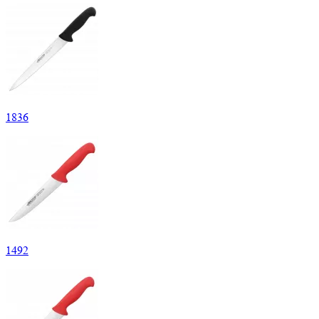
1
836
1
492