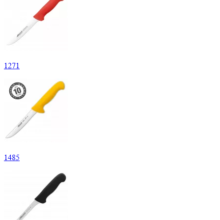
1
271
1
485