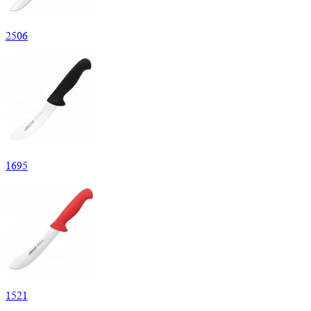
2
506
1
695
1
521