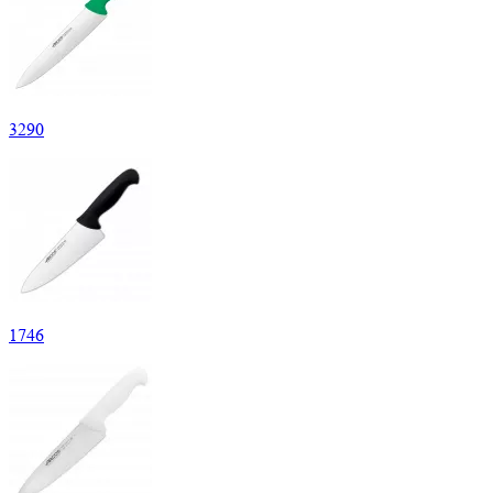
3
290
1
746