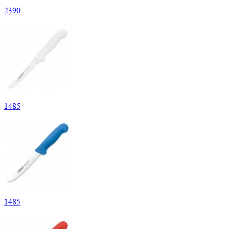
2
390
1
485
1
485