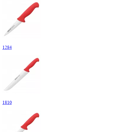
1
284
1
810