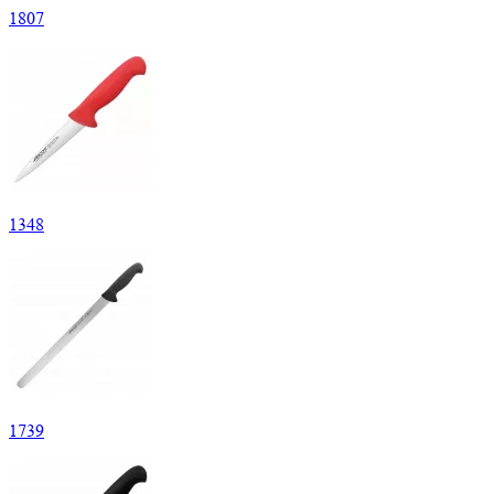
1
807
1
348
1
739