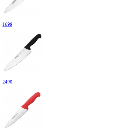
1
698
2
490