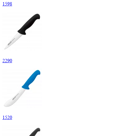
1
598
2
290
1
520