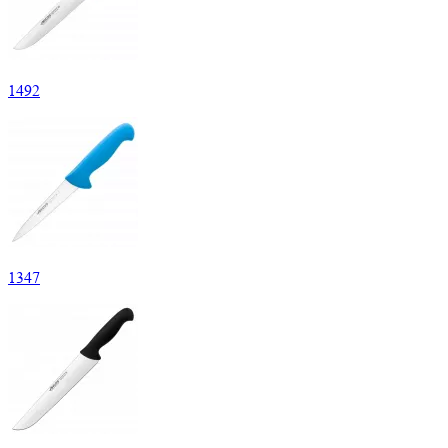
1
492
1
347