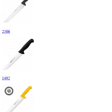
2
506
1
492