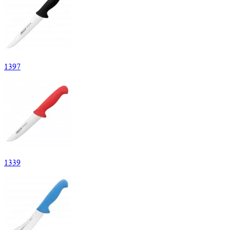
1
397
1
339