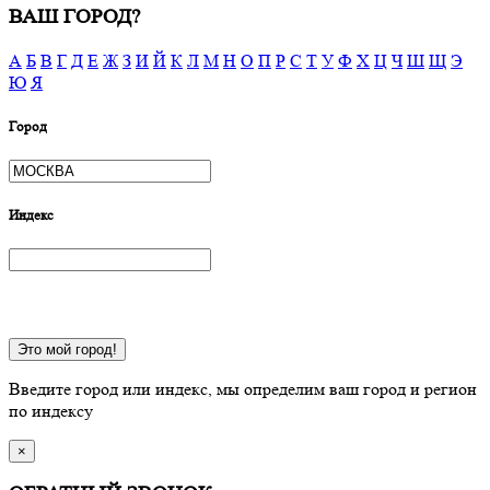
ВАШ ГОРОД?
А
Б
В
Г
Д
Е
Ж
З
И
Й
К
Л
М
Н
О
П
Р
С
Т
У
Ф
Х
Ц
Ч
Ш
Щ
Э
Ю
Я
Город
Индекс
Это мой город!
Введите город или индекс, мы определим ваш город и регион
по индексу
×