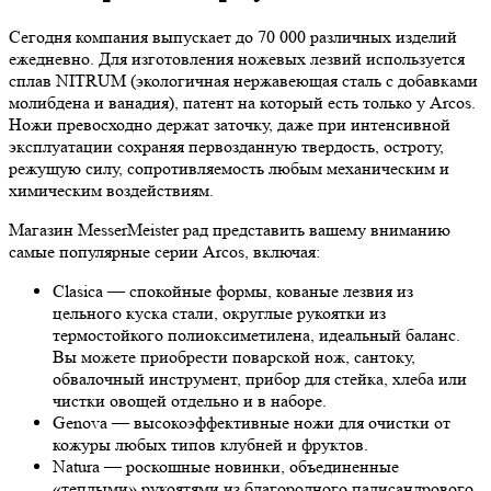
Сегодня компания выпускает до 70 000 различных изделий
ежедневно. Для изготовления ножевых лезвий используется
сплав NITRUM (экологичная нержавеющая сталь с добавками
молибдена и ванадия), патент на который есть только у Arcos.
Ножи превосходно держат заточку, даже при интенсивной
эксплуатации сохраняя первозданную твердость, остроту,
режущую силу, сопротивляемость любым механическим и
химическим воздействиям.
Магазин MesserMeister рад представить вашему вниманию
самые популярные серии Arcos, включая:
Clasica — спокойные формы, кованые лезвия из
цельного куска стали, округлые рукоятки из
термостойкого полиоксиметилена, идеальный баланс.
Вы можете приобрести поварской нож, сантоку,
обвалочный инструмент, прибор для стейка, хлеба или
чистки овощей отдельно и в наборе.
Genova — высокоэффективные ножи для очистки от
кожуры любых типов клубней и фруктов.
Natura — роскошные новинки, объединенные
«теплыми» рукоятями из благородного палисандрового