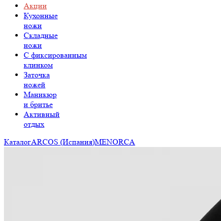
Акции
Кухонные
ножи
Складные
ножи
C фиксированным
клинком
Заточка
ножей
Маникюр
и бритье
Активный
отдых
Каталог
ARCOS (Испания)
MENORCA