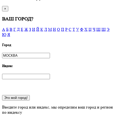
×
ВАШ ГОРОД?
А
Б
В
Г
Д
Е
Ж
З
И
Й
К
Л
М
Н
О
П
Р
С
Т
У
Ф
Х
Ц
Ч
Ш
Щ
Э
Ю
Я
Город
Индекс
Это мой город!
Введите город или индекс, мы определим ваш город и регион
по индексу