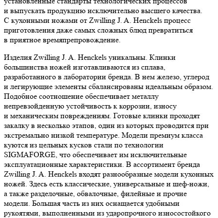
установленные стандарты технологических процессов
и выпускать продукцию исключительно высшего качества.
С кухонными ножами от Zwilling J. A. Henckels процесс
приготовления даже самых сложных блюд превратиться
в приятное времяпрепровождение.
Изделия Zwilling J. A. Henckels уникальны. Клинки
большинства ножей изготавливаются из сплава,
разработанного в лаборатории бренда. В нем железо, углерод
и легирующие элементы сбалансированы идеальным образом.
Подобное соотношение обеспечивает металлу
непревзойденную устойчивость к коррозии, износу
и механическим повреждениям. Готовые клинки проходят
закалку в несколько этапов, один из которых проводится при
экстремально низкой температуре. Модели премиум класса
куются из цельных кусков стали по технологии
SIGMAFORGE, что обеспечивает им исключительные
эксплуатационные характеристики. В ассортимент бренда
Zwilling J. A. Henckels входят разнообразные модели кухонных
ножей. Здесь есть классические, универсальные и шеф-ножи,
а также разделочные, обвалочные, филейные и прочие
модели. Большая часть из них оснащается удобными
рукоятями, выполненными из ударопрочного износостойкого