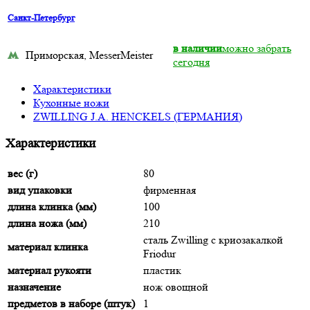
Санкт-Петербург
в наличии
можно забрать
Приморская, MesserMeister
сегодня
Характеристики
Кухонные ножи
ZWILLING J.A. HENCKELS (ГЕРМАНИЯ)
Характеристики
вес (г)
80
вид упаковки
фирменная
длина клинка (мм)
100
длина ножа (мм)
210
сталь Zwilling с криозакалкой
материал клинка
Friodur
материал рукояти
пластик
назначение
нож овощной
предметов в наборе (штук)
1