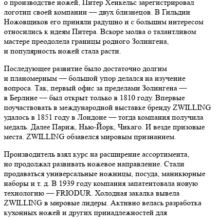
о производстве ножей, Питер Хенкельс зарегистрировал
логотип своей компании — двух близнецов. В Гильдии
Ножовщиков его приняли радушно и с большим интересом
относились к идеям Питера. Вскоре молва о талантливом
мастере преодолела границы родного Золингена,
и популярность ножей стала расти.
Последующее развитие было достаточно долгим
и планомерным — большой упор делался на изучение
вопроса. Так, первый офис за пределами Золингена —
в Берлине — был открыт только в 1810 году. Впервые
поучаствовать в международной выставке бренду ZWILLING
удалось в 1851 году в Лондоне — тогда компания получила
медаль. Далее Париж, Нью-Йорк, Чикаго. И везде призовые
места. ZWILLING обзавелся мировым признанием.
Производитель взял курс на расширение ассортимента,
но продолжал развивать ножевое направление. Стали
продаваться универсальные ножницы, посуда, маникюрные
наборы и т. д. В 1939 году компания запатентовала новую
технологию — FRIODUR. Холодная закалка вывела
ZWILLING в мировые лидеры. Активно велась разработка
кухонных ножей и других принадлежностей для