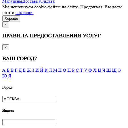
Магазины
Доставка
Оплата
Мы используем cookie-файлы на сайте. Продолжая, Вы даете
на это
согласие.
Хорошо
×
ПРАВИЛА ПРЕДОСТАВЛЕНИЯ УСЛУГ
×
ВАШ ГОРОД?
А
Б
В
Г
Д
Е
Ж
З
И
Й
К
Л
М
Н
О
П
Р
С
Т
У
Ф
Х
Ц
Ч
Ш
Щ
Э
Ю
Я
Город
Индекс