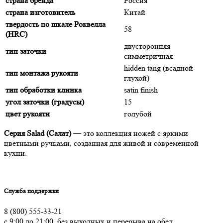
страна бренда
Россия
страна изготовитель
Китай
твердость по шкале Роквелла
58
(HRC)
двусторонняя
тип заточки
симметричная
hidden tang (всадной
тип монтажа рукояти
глухой)
тип обработки клинка
satin finish
угол заточки (градусы)
15
цвет рукояти
голубой
Серия Salad (Салат)
— это коллекция ножей с яркими
цветными ручками, созданная для живой и современной
кухни.
Служба поддержки
8 (800) 555-33-21
с 9:00 до 21:00, без выходных и перерыва на обед