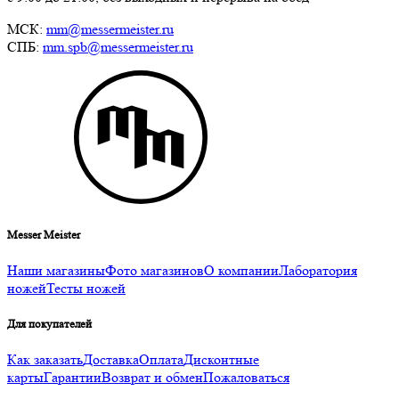
МСК:
mm@messermeister.ru
СПБ:
mm.spb@messermeister.ru
Messer Meister
Наши магазины
Фото магазинов
О компании
Лаборатория
ножей
Тесты ножей
Для покупателей
Как заказать
Доставка
Оплата
Дисконтные
карты
Гарантии
Возврат и обмен
Пожаловаться