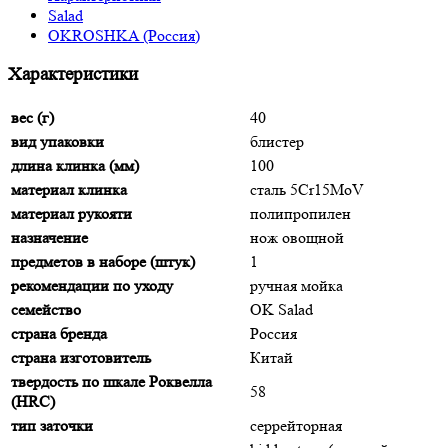
Salad
OKROSHKA (Россия)
Характеристики
вес (г)
40
вид упаковки
блистер
длина клинка (мм)
100
материал клинка
сталь 5Cr15MoV
материал рукояти
полипропилен
назначение
нож овощной
предметов в наборе (штук)
1
рекомендации по уходу
ручная мойка
семейство
OK Salad
страна бренда
Россия
страна изготовитель
Китай
твердость по шкале Роквелла
58
(HRC)
тип заточки
серрейторная