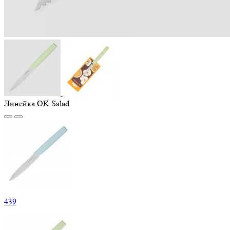
Линейка OK Salad
439