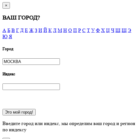
×
ВАШ ГОРОД?
А
Б
В
Г
Д
Е
Ж
З
И
Й
К
Л
М
Н
О
П
Р
С
Т
У
Ф
Х
Ц
Ч
Ш
Щ
Э
Ю
Я
Город
Индекс
Это мой город!
Введите город или индекс, мы определим ваш город и регион
по индексу