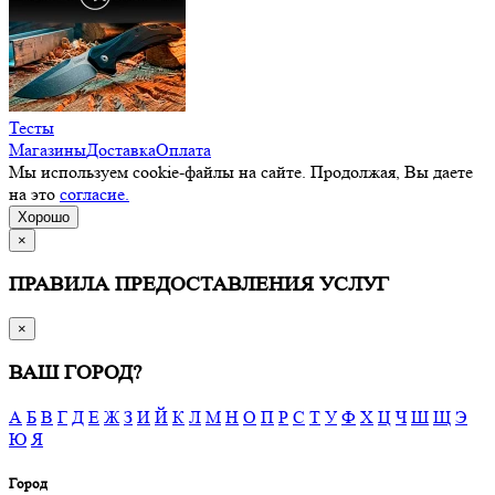
Тесты
Магазины
Доставка
Оплата
Мы используем cookie-файлы на сайте. Продолжая, Вы даете
на это
согласие.
Хорошо
×
ПРАВИЛА ПРЕДОСТАВЛЕНИЯ УСЛУГ
×
ВАШ ГОРОД?
А
Б
В
Г
Д
Е
Ж
З
И
Й
К
Л
М
Н
О
П
Р
С
Т
У
Ф
Х
Ц
Ч
Ш
Щ
Э
Ю
Я
Город