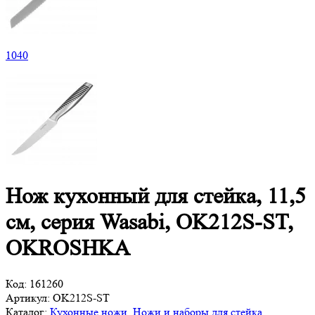
1
040
Нож кухонный для стейка, 11,5
см, серия Wasabi, OK212S-ST,
OKROSHKA
Код:
161260
Артикул:
OK212S-ST
Каталог:
Кухонные ножи
,
Ножи и наборы для стейка