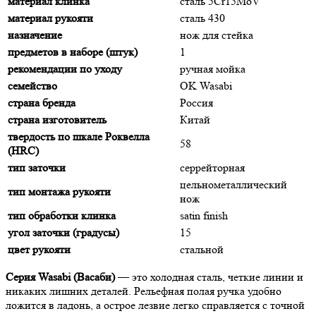
материал клинка
сталь 5Cr15MoV
материал рукояти
сталь 430
назначение
нож для стейка
предметов в наборе (штук)
1
рекомендации по уходу
ручная мойка
семейство
OK Wasabi
страна бренда
Россия
страна изготовитель
Китай
твердость по шкале Роквелла
58
(HRC)
тип заточки
серрейторная
цельнометаллический
тип монтажа рукояти
нож
тип обработки клинка
satin finish
угол заточки (градусы)
15
цвет рукояти
стальной
Серия Wasabi (Васаби)
— это холодная сталь, четкие линии и
никаких лишних деталей. Рельефная полая ручка удобно
ложится в ладонь, а острое лезвие легко справляется с точной