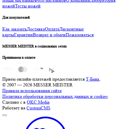
Наши магазины
Фото магазинов
О компании
Лаборатория
ножей
Тесты ножей
Для покупателей
Как заказать
Доставка
Оплата
Дисконтные
карты
Гарантии
Возврат и обмен
Пожаловаться
MESSER MEISTER в социальных сетях
Принимаем к оплате
Прием онлайн-платежей предоставляется
Т-Банк
.
© 2007 — 2026 MESSER MEISTER
Правила использования сайта
Политика обработки персональных данных и cookies
Сделано с
в
OKC.Media
Работает на
CustomCMS