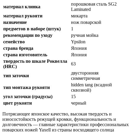
порошковая сталь SG2
материал клинка
Laminated
материал рукояти
микарта
назначение
нож поварской
предметов в наборе (штук)
1
рекомендации по уходу
ручная мойка
семейство
Ypsilon
страна бренда
Япония
страна изготовитель
Япония
твердость по шкале Роквелла
63
(HRC)
двусторонняя
тип заточки
симметричная
hidden tang (всадной
тип монтажа рукояти
сквозной)
угол заточки (градусы)
15
цвет рукояти
черный
Потрясающее японское качество, высокая твердость и
износостойкость режущей кромки, функциональность и
долговечность — главные характеристики профессиональных
поварских ножей Yaxell из страны восходящего солнца