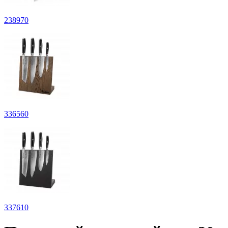
238
970
336
560
337
610