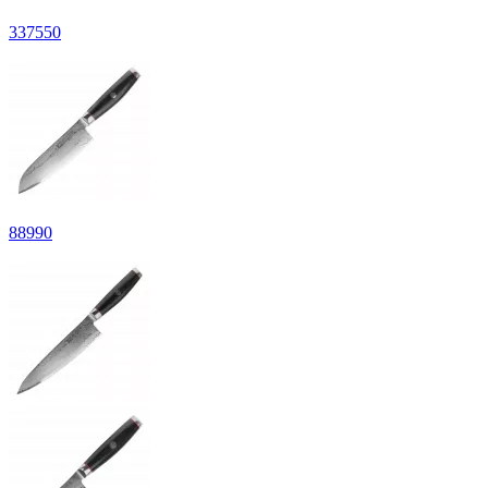
337
550
88
990