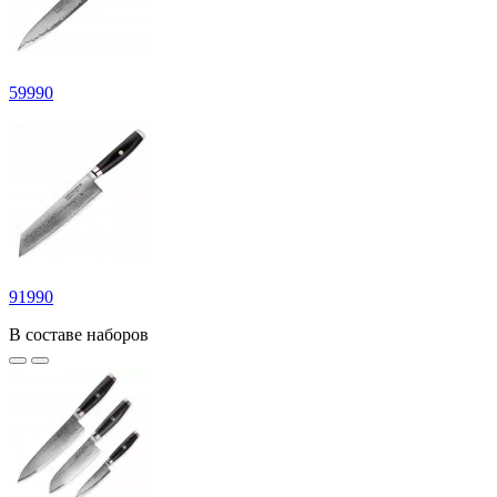
59
990
91
990
В составе наборов