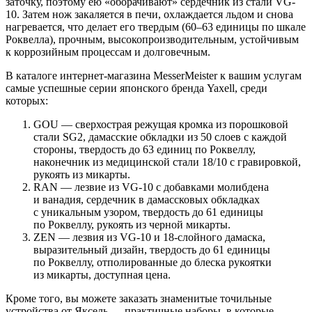
заточку, поэтому ею «оборачивают» сердечник из стали VG-
10. Затем нож закаляется в печи, охлаждается льдом и снова
нагревается, что делает его твердым (60–63 единицы по шкале
Роквелла), прочным, высокопроизводительным, устойчивым
к коррозийным процессам и долговечным.
В каталоге интернет-магазина MesserMeister к вашим услугам
самые успешные серии японского бренда Yaxell, среди
которых:
GOU — сверхострая режущая кромка из порошковой
стали SG2, дамасские обкладки из 50 слоев с каждой
стороны, твердость до 63 единиц по Роквеллу,
наконечник из медицинской стали 18/10 с гравировкой,
рукоять из микарты.
RAN — лезвие из VG-10 с добавками молибдена
и ванадия, сердечник в дамассковых обкладках
с уникальным узором, твердость до 61 единицы
по Роквеллу, рукоять из черной микарты.
ZEN — лезвия из VG-10 и 18-слойного дамаска,
выразительный дизайн, твердость до 61 единицы
по Роквеллу, отполированные до блеска рукоятки
из микарты, доступная цена.
Кроме того, вы можете заказать знаменитые точильные
устройства от Яксель — практичные наборы, в которые