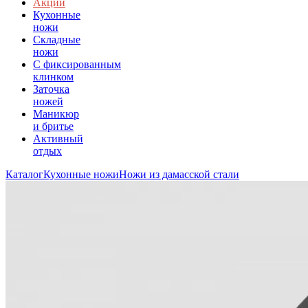
Акции
Кухонные
ножи
Складные
ножи
C фиксированным
клинком
Заточка
ножей
Маникюр
и бритье
Активный
отдых
Каталог
Кухонные ножи
Ножи из дамасской стали