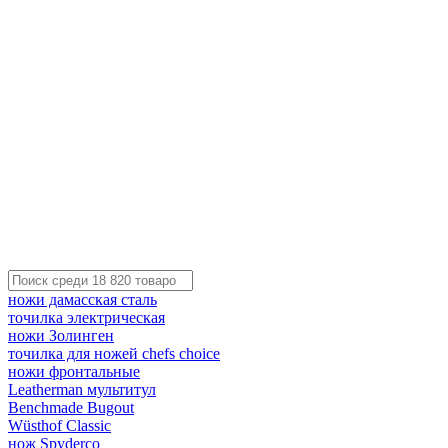
ножи дамасская сталь
точилка электрическая
ножи Золинген
точилка для ножей chefs choice
ножи фронтальные
Leatherman мультитул
Benchmade Bugout
Wüsthof Classic
нож Spyderco