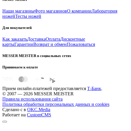
Наши магазины
Фото магазинов
О компании
Лаборатория
ножей
Тесты ножей
Для покупателей
Как заказать
Доставка
Оплата
Дисконтные
карты
Гарантии
Возврат и обмен
Пожаловаться
MESSER MEISTER в социальных сетях
Принимаем к оплате
Прием онлайн-платежей предоставляется
Т-Банк
.
© 2007 — 2026 MESSER MEISTER
Правила использования сайта
Политика обработки персональных данных и cookies
Сделано с
в
OKC.Media
Работает на
CustomCMS