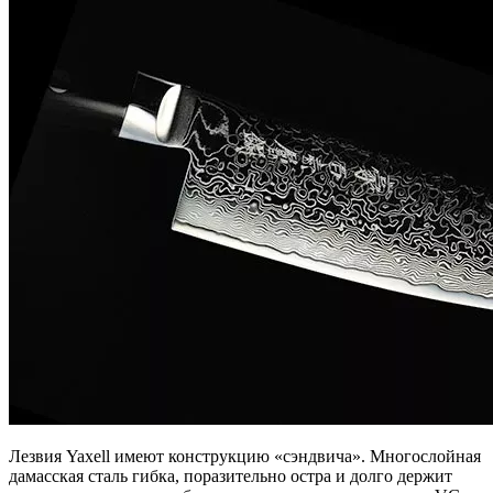
Лезвия Yaxell имеют конструкцию «сэндвича». Многослойная
дамасская сталь гибка, поразительно остра и долго держит