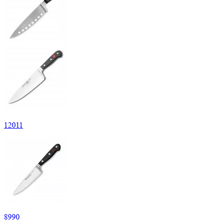
12
011
8
990