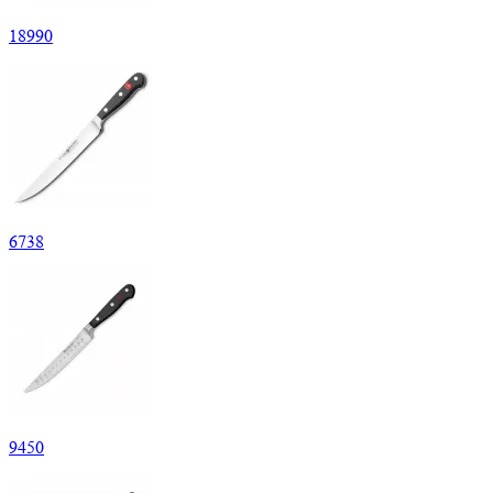
18
990
6
738
9
450