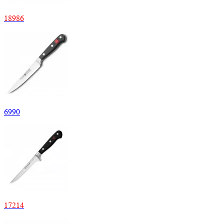
18
986
6
990
17
214