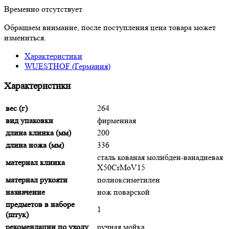
Временно отсутствует
Обращаем внимание, после поступления цена товара может
измениться.
Характеристики
WUESTHOF (Германия)
Характеристики
вес (г)
264
вид упаковки
фирменная
длина клинка (мм)
200
длина ножа (мм)
336
сталь кованая молибден-ванадиевая
материал клинка
X50CrMoV15
материал рукояти
полиоксиметилен
назначение
нож поварской
предметов в наборе
1
(штук)
рекомендации по уходу
ручная мойка