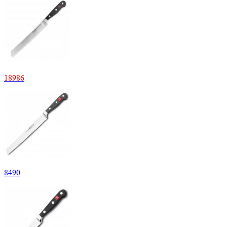
18
986
8
490