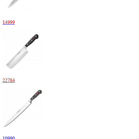
14
999
22
784
10
990