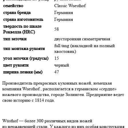
семейство
Classic Wuesthof
страна бренда
Германия
страна изготовитель
Германия
твердость по шкале
58
Роквелла (HRC)
тип заточки
двусторонняя симметричная
full tang (накладной на полный
тип монтажа рукояти
хвостовик)
угол заточки (градусы)
15
цвет рукояти
черный
ширина лезвия (мм)
47
Производитель прекрасных кухонных ножей, немецкая
компания Wuesthof , располагается в германском «сердце»
ножевого производства, городе Золинген. Предприятие ведет
свою историю с 1814 года.
Wüsthof — более 300 различных видов ножей
из нержавеющей стали. У каждого из них особая конструкция