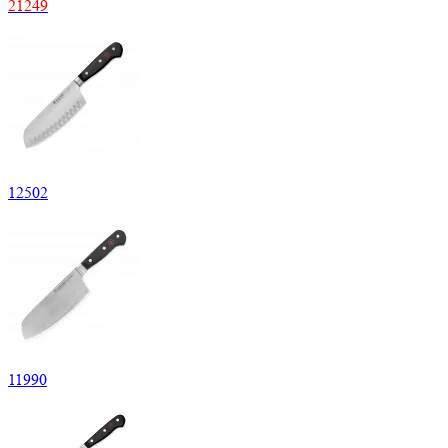
21
249
12
502
11
990