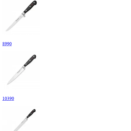
8
990
10
390