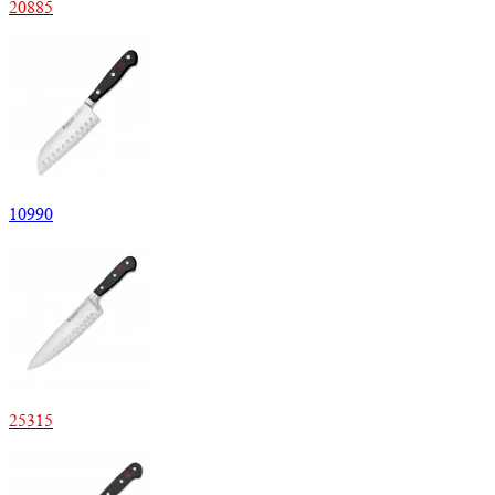
20
885
10
990
25
315