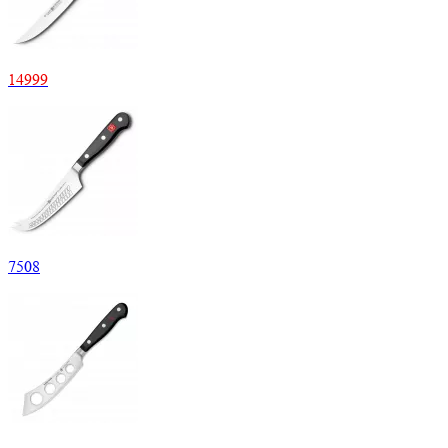
14
999
7
508