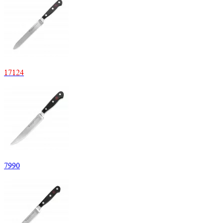
17
124
7
990