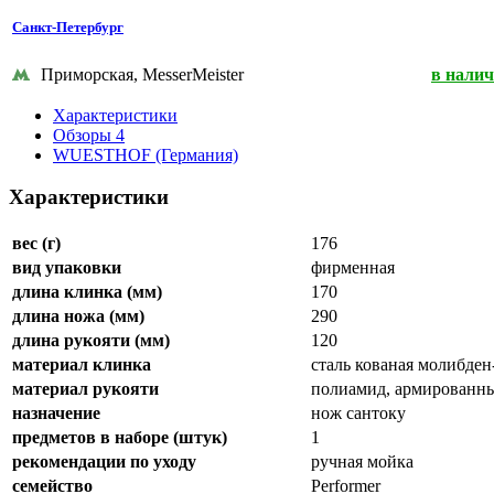
Санкт-Петербург
Приморская, MesserMeister
в нали
Характеристики
Обзоры
4
WUESTHOF (Германия)
Характеристики
вес (г)
176
вид упаковки
фирменная
длина клинка (мм)
170
длина ножа (мм)
290
длина рукояти (мм)
120
материал клинка
сталь кованая молибд
материал рукояти
полиамид, армированн
назначение
нож сантоку
предметов в наборе (штук)
1
рекомендации по уходу
ручная мойка
семейство
Performer