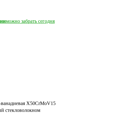
чии
можно забрать сегодня
ен-ванадиевая X50CrMoV15
ый стекловолокном