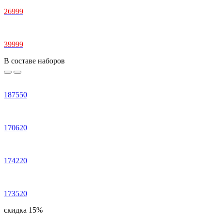
26999
39999
В составе наборов
187550
170620
174220
173520
скидка 15%