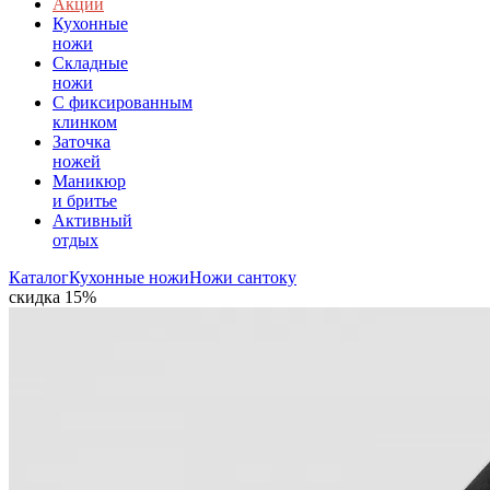
Акции
Кухонные
ножи
Складные
ножи
C фиксированным
клинком
Заточка
ножей
Маникюр
и бритье
Активный
отдых
Каталог
Кухонные ножи
Ножи сантоку
скидка 15%