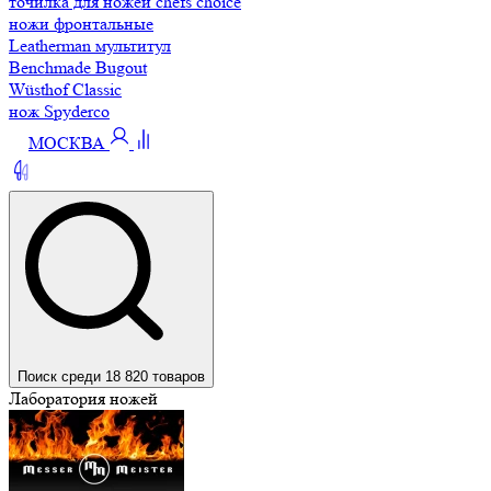
точилка для ножей chefs choice
ножи фронтальные
Leatherman мультитул
Benchmade Bugout
Wüsthof Classic
нож Spyderco
МОСКВА
Поиск среди 18 820 товаров
Лаборатория ножей