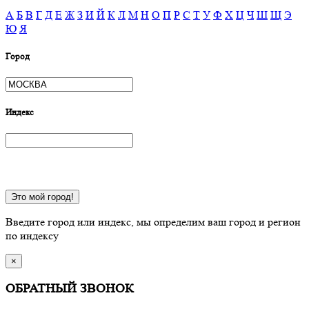
А
Б
В
Г
Д
Е
Ж
З
И
Й
К
Л
М
Н
О
П
Р
С
Т
У
Ф
Х
Ц
Ч
Ш
Щ
Э
Ю
Я
Город
Индекс
Это мой город!
Введите город или индекс, мы определим ваш город и регион
по индексу
×
ОБРАТНЫЙ ЗВОНОК