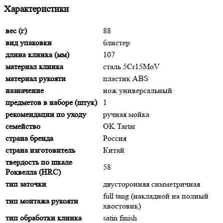
Характеристики
вес (г)
88
вид упаковки
блистер
длина клинка (мм)
107
материал клинка
сталь 5Cr15MoV
материал рукояти
пластик ABS
назначение
нож универсальный
предметов в наборе (штук)
1
рекомендации по уходу
ручная мойка
семейство
OK Tartar
страна бренда
Россия
страна изготовитель
Китай
твердость по шкале
58
Роквелла (HRC)
тип заточки
двусторонняя симметричная
full tang (накладной на полный
тип монтажа рукояти
хвостовик)
тип обработки клинка
satin finish