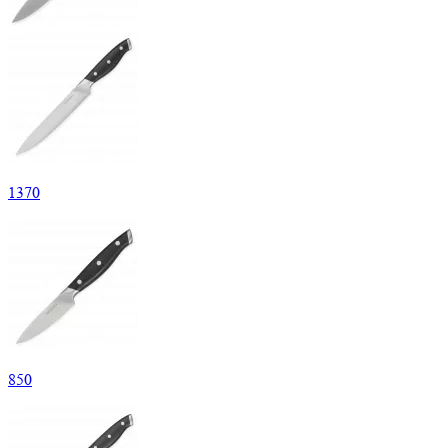
1370
850