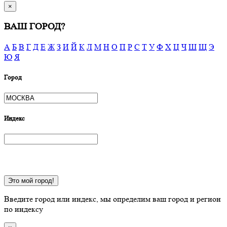
×
ВАШ ГОРОД?
А
Б
В
Г
Д
Е
Ж
З
И
Й
К
Л
М
Н
О
П
Р
С
Т
У
Ф
Х
Ц
Ч
Ш
Щ
Э
Ю
Я
Город
Индекс
Это мой город!
Введите город или индекс, мы определим ваш город и регион
по индексу