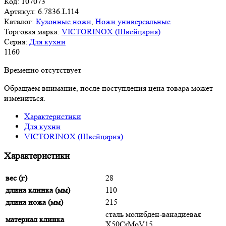
Код:
107073
Артикул:
6.7836.L114
Каталог:
Кухонные ножи
,
Ножи универсальные
Торговая марка:
VICTORINOX (Швейцария)
Серия:
Для кухни
1
160
Временно отсутствует
Обращаем внимание, после поступления цена товара может
измениться.
Характеристики
Для кухни
VICTORINOX (Швейцария)
Характеристики
вес (г)
28
длина клинка (мм)
110
длина ножа (мм)
215
сталь молибден-ванадиевая
материал клинка
X50CrMoV15