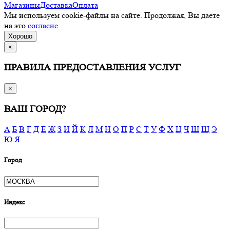
Магазины
Доставка
Оплата
Мы используем cookie-файлы на сайте. Продолжая, Вы даете
на это
согласие.
Хорошо
×
ПРАВИЛА ПРЕДОСТАВЛЕНИЯ УСЛУГ
×
ВАШ ГОРОД?
А
Б
В
Г
Д
Е
Ж
З
И
Й
К
Л
М
Н
О
П
Р
С
Т
У
Ф
Х
Ц
Ч
Ш
Щ
Э
Ю
Я
Город
Индекс