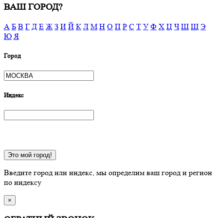
ВАШ ГОРОД?
А
Б
В
Г
Д
Е
Ж
З
И
Й
К
Л
М
Н
О
П
Р
С
Т
У
Ф
Х
Ц
Ч
Ш
Щ
Э
Ю
Я
Город
Индекс
Это мой город!
Введите город или индекс, мы определим ваш город и регион
по индексу
×