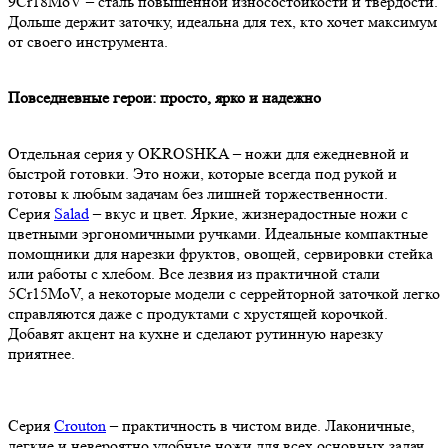
9Cr18MoV – сталь повышенной износостойкости и твердости.
Дольше держит заточку, идеальна для тех, кто хочет максимум
от своего инструмента.
Повседневные герои: просто, ярко и надежно
Отдельная серия у OKROSHKA – ножи для ежедневной и
быстрой готовки. Это ножи, которые всегда под рукой и
готовы к любым задачам без лишней торжественности.
Серия
Salad
– вкус и цвет. Яркие, жизнерадостные ножи с
цветными эргономичными ручками. Идеальные компактные
помощники для нарезки фруктов, овощей, сервировки стейка
или работы с хлебом. Все лезвия из практичной стали
5Cr15MoV, а некоторые модели с серрейторной заточкой легко
справляются даже с продуктами с хрустящей корочкой.
Добавят акцент на кухне и сделают рутинную нарезку
приятнее.
Серия
Crouton
– практичность в чистом виде. Лаконичные,
легкие и невероятно удобные ножи для всех основных задач.