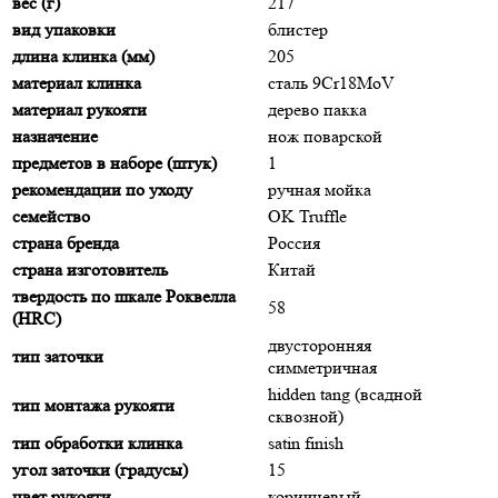
вес (г)
217
вид упаковки
блистер
длина клинка (мм)
205
материал клинка
сталь 9Cr18MoV
материал рукояти
дерево пакка
назначение
нож поварской
предметов в наборе (штук)
1
рекомендации по уходу
ручная мойка
семейство
OK Truffle
страна бренда
Россия
страна изготовитель
Китай
твердость по шкале Роквелла
58
(HRC)
двусторонняя
тип заточки
симметричная
hidden tang (всадной
тип монтажа рукояти
сквозной)
тип обработки клинка
satin finish
угол заточки (градусы)
15
цвет рукояти
коричневый