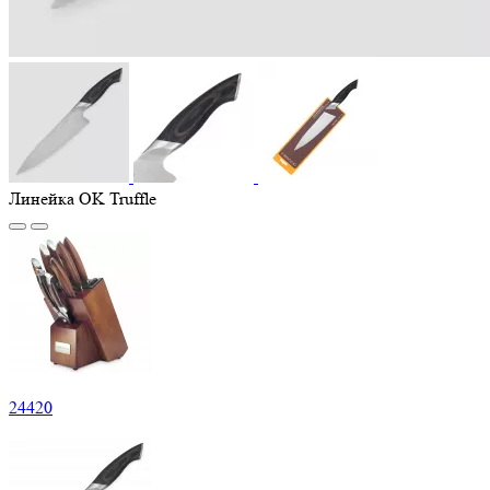
Линейка OK Truffle
24
420