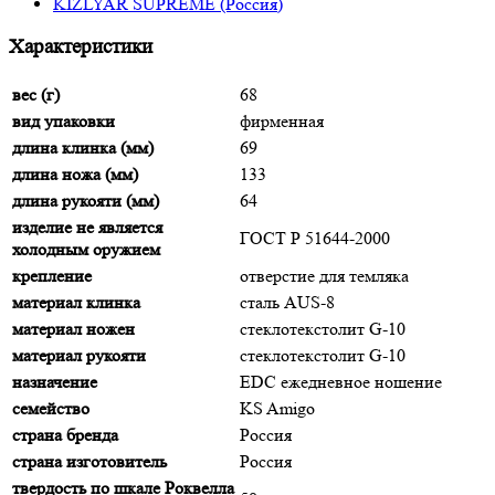
KIZLYAR SUPREME (Россия)
Характеристики
вес (г)
68
вид упаковки
фирменная
длина клинка (мм)
69
длина ножа (мм)
133
длина рукояти (мм)
64
изделие не является
ГОСТ Р 51644-2000
холодным оружием
крепление
отверстие для темляка
материал клинка
сталь AUS-8
материал ножен
стеклотекстолит G-10
материал рукояти
стеклотекстолит G-10
назначение
EDC ежедневное ношение
семейство
KS Amigo
страна бренда
Россия
страна изготовитель
Россия
твердость по шкале Роквелла