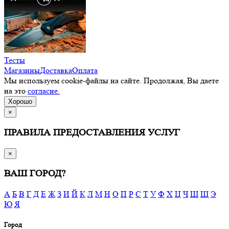
Тесты
Магазины
Доставка
Оплата
Мы используем cookie-файлы на сайте. Продолжая, Вы даете
на это
согласие.
Хорошо
×
ПРАВИЛА ПРЕДОСТАВЛЕНИЯ УСЛУГ
×
ВАШ ГОРОД?
А
Б
В
Г
Д
Е
Ж
З
И
Й
К
Л
М
Н
О
П
Р
С
Т
У
Ф
Х
Ц
Ч
Ш
Щ
Э
Ю
Я
Город