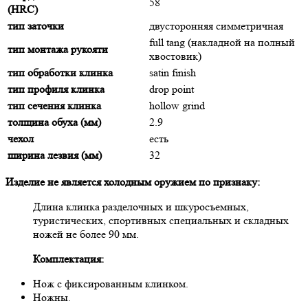
58
(HRC)
тип заточки
двусторонняя симметричная
full tang (накладной на полный
тип монтажа рукояти
хвостовик)
тип обработки клинка
satin finish
тип профиля клинка
drop point
тип сечения клинка
hollow grind
толщина обуха (мм)
2.9
чехол
есть
ширина лезвия (мм)
32
Изделие не является холодным оружием по признаку:
Длина клинка разделочных и шкуросъемных,
туристических, спортивных специальных и складных
ножей не более 90 мм.
Комплектация:
Нож с фиксированным клинком.
Ножны.