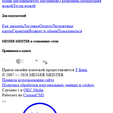
Наши магазины
Фото магазинов
О компании
Лаборатория
ножей
Тесты ножей
Для покупателей
Как заказать
Доставка
Оплата
Дисконтные
карты
Гарантии
Возврат и обмен
Пожаловаться
MESSER MEISTER в социальных сетях
Принимаем к оплате
Прием онлайн-платежей предоставляется
Т-Банк
.
© 2007 — 2026 MESSER MEISTER
Правила использования сайта
Политика обработки персональных данных и cookies
Сделано с
в
OKC.Media
Работает на
CustomCMS