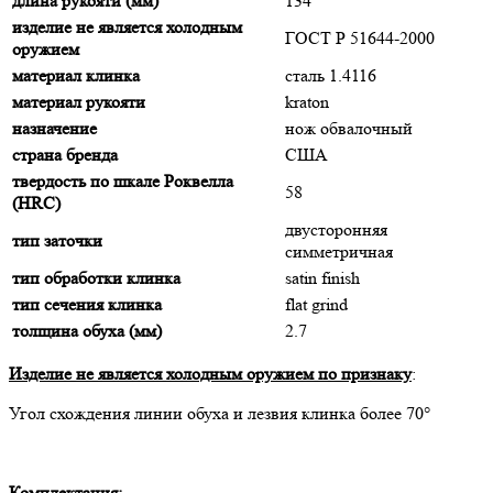
длина рукояти (мм)
134
изделие не является холодным
ГОСТ Р 51644-2000
оружием
материал клинка
сталь 1.4116
материал рукояти
kraton
назначение
нож обвалочный
страна бренда
США
твердость по шкале Роквелла
58
(HRC)
двусторонняя
тип заточки
симметричная
тип обработки клинка
satin finish
тип сечения клинка
flat grind
толщина обуха (мм)
2.7
Изделие не является холодным оружием по признаку
:
Угол схождения линии обуха и лезвия клинка более 70°
Комплектация: