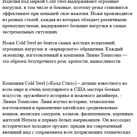
Изделия под маркой Cold Steel выдерживают огромные
нагрузки, в том числе и боковые, поэтому резка становится
эффективнее при меньшей силе нажатия. Ножи производятся
из разных сталей, каждая из которых обладает различными
преимуществами, выдерживает большие нагрузки в самых
экстремальных ситуациях.
Ножи Cold Steel не боятся самых жестких испытаний,
огромных нагрузок и «варварского» обращения. Каждый
экземпляр, изготовленный в компании Линна Томпсона —
это образец безупречного реза, крепости, выносливости.
Компания Cold Steel («Колд Стил») – детище известного во
всем мире и очень популярного в США мастера боевых
искусств, оружейного историка и ножевого дизайнера, -
Линна Томпсона. Линн изучал историю, технологию
изготовления и применение китайских средневековых
воинов, японских самураев, кельтов, филиппинцев, коренных
жителей Непала и первых белых американцев. Он воссоздал
историческое холодное оружие, придав им современный
внешний вид с сохранением всех потрясающих технических