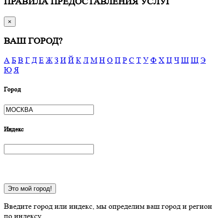
ПРАВИЛА ПРЕДОСТАВЛЕНИЯ УСЛУГ
×
ВАШ ГОРОД?
А
Б
В
Г
Д
Е
Ж
З
И
Й
К
Л
М
Н
О
П
Р
С
Т
У
Ф
Х
Ц
Ч
Ш
Щ
Э
Ю
Я
Город
Индекс
Это мой город!
Введите город или индекс, мы определим ваш город и регион
по индексу