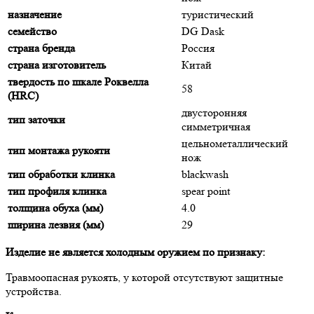
назначение
туристический
семейство
DG Dask
страна бренда
Россия
страна изготовитель
Китай
твердость по шкале Роквелла
58
(HRC)
двусторонняя
тип заточки
симметричная
цельнометаллический
тип монтажа рукояти
нож
тип обработки клинка
blackwash
тип профиля клинка
spear point
толщина обуха (мм)
4.0
ширина лезвия (мм)
29
Изделие не является холодным оружием по признаку:
Травмоопасная рукоять, у которой отсутствуют защитные
устройства.