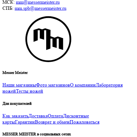
МСК:
mm@messermeister.ru
СПБ:
mm.spb@messermeister.ru
Messer Meister
Наши магазины
Фото магазинов
О компании
Лаборатория
ножей
Тесты ножей
Для покупателей
Как заказать
Доставка
Оплата
Дисконтные
карты
Гарантии
Возврат и обмен
Пожаловаться
MESSER MEISTER в социальных сетях