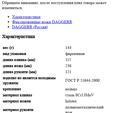
Обращаем внимание, после поступления цена товара может
измениться.
Характеристики
Фиксированные ножи DAGGERR
DAGGERR (Россия)
Характеристики
вес (г)
144
вид упаковки
фирменная
длина клинка (мм)
115
длина ножа (мм)
236
длина рукояти (мм)
121
изделие не является холодным
ГОСТ Р 51644-2000
оружием
крепление
кольцо
материал клинка
сталь 8Cr13MoV
материал ножен
holstex
цельнометаллический
материал рукояти
нож