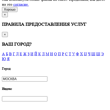
на это
согласие.
Хорошо
×
ПРАВИЛА ПРЕДОСТАВЛЕНИЯ УСЛУГ
×
ВАШ ГОРОД?
А
Б
В
Г
Д
Е
Ж
З
И
Й
К
Л
М
Н
О
П
Р
С
Т
У
Ф
Х
Ц
Ч
Ш
Щ
Э
Ю
Я
Город
Индекс