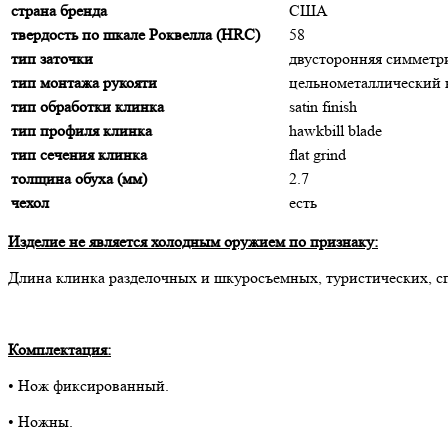
страна бренда
США
твердость по шкале Роквелла (HRC)
58
тип заточки
двусторонняя симмет
тип монтажа рукояти
цельнометаллический
тип обработки клинка
satin finish
тип профиля клинка
hawkbill blade
тип сечения клинка
flat grind
толщина обуха (мм)
2.7
чехол
есть
Изделие не является холодным оружием по признаку:
Длина клинка разделочных и шкуросъемных, туристических, с
Комплектация:
• Нож фиксированный.
• Ножны.