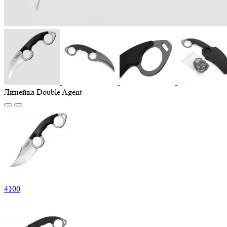
Линейка Double Agent
4
100