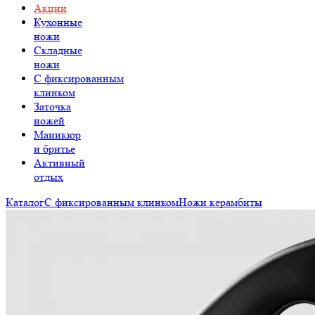
Акции
Кухонные
ножи
Складные
ножи
C фиксированным
клинком
Заточка
ножей
Маникюр
и бритье
Активный
отдых
Каталог
С фиксированным клинком
Ножи керамбиты