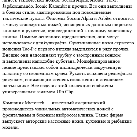
Jagdkommando, Iconic Karambit и прочие. Все они выполнены
в боевом стиле, адаптированном под повседневные
тактические нужды. Фикседы Socom Alpha и Arbiter относятся
к числу стандартных ножей, оснащенных длинным широким
клинком и рукоятью, присоединенной к полному хвостовику
клинка. Помимо основного предназначения, они могут
использоваться для бушкрафта. Оригинальные ножи скрытого
ношения Tac-P с первого взгляда выделяются в ряду прочих.
Внешне они напоминают трубку с заостренным концом
и выполнены наподобие куботана. Модифицированное
лезвие представляет собой цилиндрически закрученную
пластину со скошенным краем. Рукоять оснащена рельефным
рисунком, снижающим степень скольжения и стеклобоем
на тыльнике. Все изделия этой коллекции снабжены
универсальным зажимом Ulti Clip.
Компания Microtech — известный американский
производитель уникальных автоматических ножей с
фронтальным и боковым выбросом клинка. Также фирма
выпускает авторские кастомные ножи, кухонные и рыбацкие
модели.