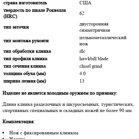
страна изготовитель
США
твердость по шкале Роквелла
62
(HRC)
двусторонняя
тип заточки
симметричная
цельнометаллический
тип монтажа рукояти
нож
тип обработки клинка
dlc
тип профиля клинка
hawkbill blade
тип сечения клинка
chisel grind
толщина обуха (мм)
4.0
ширина лезвия (мм)
13
Изделие не является холодным оружием по признаку:
Длина клинка разделочных и шкуросъемных, туристических,
спортивных специальных и складных ножей не более 90 мм.
Комплектация:
Нож с фиксированным клинком.
Ножны.