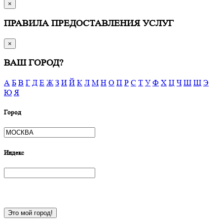
×
ПРАВИЛА ПРЕДОСТАВЛЕНИЯ УСЛУГ
×
ВАШ ГОРОД?
А
Б
В
Г
Д
Е
Ж
З
И
Й
К
Л
М
Н
О
П
Р
С
Т
У
Ф
Х
Ц
Ч
Ш
Щ
Э
Ю
Я
Город
Индекс
Это мой город!