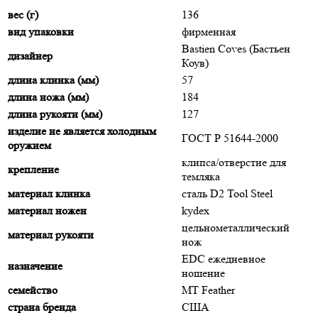
вес (г)
136
вид упаковки
фирменная
Bastien Coves (Бастьен
дизайнер
Коув)
длина клинка (мм)
57
длина ножа (мм)
184
длина рукояти (мм)
127
изделие не является холодным
ГОСТ Р 51644-2000
оружием
клипса/отверстие для
крепление
темляка
материал клинка
сталь D2 Tool Steel
материал ножен
kydex
цельнометаллический
материал рукояти
нож
EDC ежедневное
назначение
ношение
семейство
MT Feather
страна бренда
США