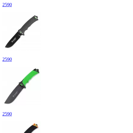
2
590
2
590
2
590