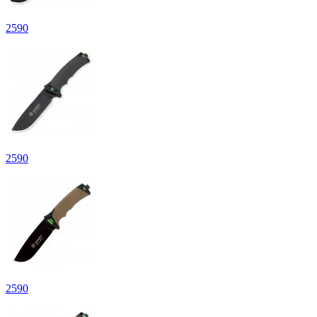
2
590
2
590
2
590