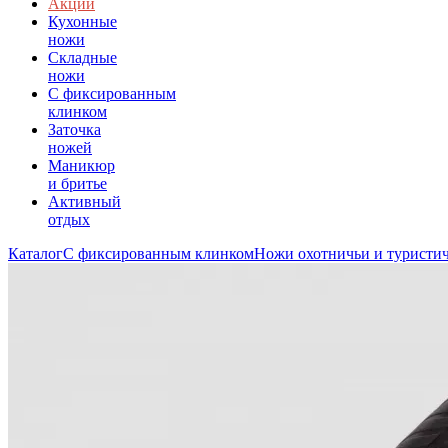
Акции
Кухонные
ножи
Складные
ножи
C фиксированным
клинком
Заточка
ножей
Маникюр
и бритье
Активный
отдых
Каталог
С фиксированным клинком
Ножи охотничьи и туристи