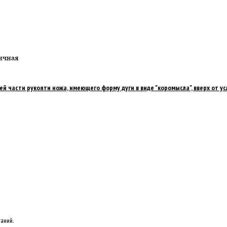
ричная
й части рукояти ножа, имеющего форму дуги в виде "коромысла", вверх от 
аний.