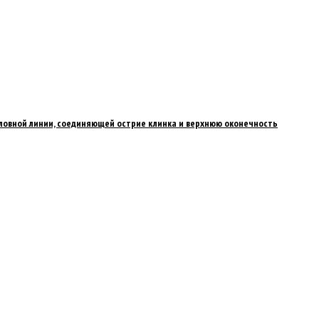
условной линии, соединяющей острие клинка и верхнюю оконечность