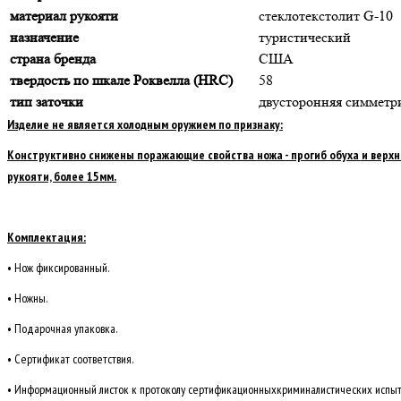
материал рукояти
стеклотекстолит G-10
назначение
туристический
страна бренда
США
твердость по шкале Роквелла (HRC)
58
тип заточки
двусторонняя симмет
Изделие не является холодным оружием по признаку:
Конструктивно снижены поражающие свойства ножа - прогиб обуха и верхне
рукояти, более 15мм.
Комплектация:
• Нож фиксированный.
• Ножны.
• Подарочная упаковка.
• Сертификат соответствия.
• Информационный листок к протоколу сертификационных
криминалистических испыт