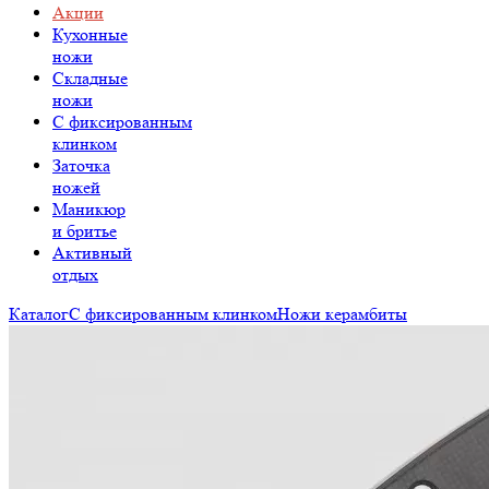
Акции
Кухонные
ножи
Складные
ножи
C фиксированным
клинком
Заточка
ножей
Маникюр
и бритье
Активный
отдых
Каталог
С фиксированным клинком
Ножи керамбиты