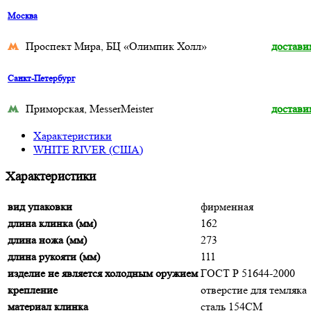
Москва
Проспект Мира, БЦ «Олимпик Холл»
достави
Санкт-Петербург
Приморская, MesserMeister
достави
Характеристики
WHITE RIVER (США)
Характеристики
вид упаковки
фирменная
длина клинка (мм)
162
длина ножа (мм)
273
длина рукояти (мм)
111
изделие не является холодным оружием
ГОСТ Р 51644-2000
крепление
отверстие для темляка
материал клинка
сталь 154CM