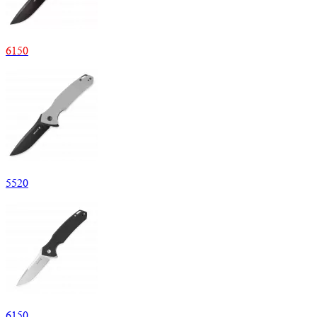
6
150
5
520
6
150