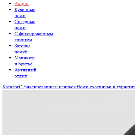
Акции
Кухонные
ножи
Складные
ножи
C фиксированным
клинком
Заточка
ножей
Маникюр
и бритье
Активный
отдых
Каталог
С фиксированным клинком
Ножи охотничьи и туристи