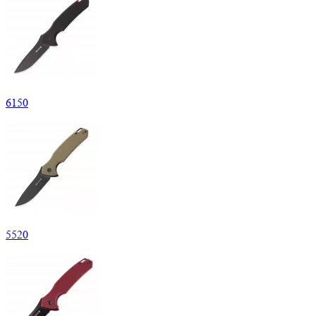
6
150
5
520