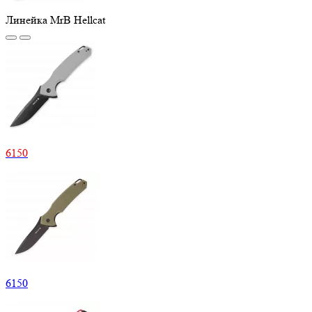
Линейка MrB Hellcat
6
150
6
150