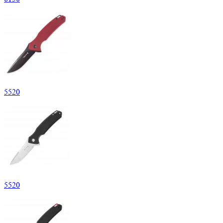
5
520
5
520