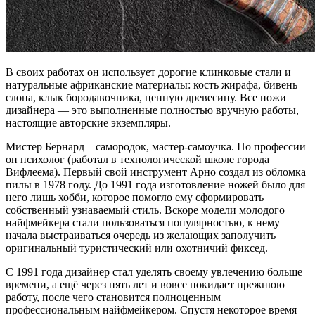
В своих работах он использует дорогие клинковые стали и
натуральные африканские материалы: кость жирафа, бивень
слона, клык бородавочника, ценную древесину. Все ножи
дизайнера — это выполненные полностью вручную работы,
настоящие авторские экземпляры.
Мистер Бернард – самородок, мастер-самоучка. По профессии
он психолог (работал в технологической школе города
Вифлеема). Первый свой инструмент Арно создал из обломка
пилы в 1978 году. До 1991 года изготовление ножей было для
него лишь хобби, которое помогло ему сформировать
собственный узнаваемый стиль. Вскоре модели молодого
найфмейкера стали пользоваться популярностью, к нему
начала выстраиваться очередь из желающих заполучить
оригинальный туристический или охотничий фиксед.
С 1991 года дизайнер стал уделять своему увлечению больше
времени, а ещё через пять лет и вовсе покидает прежнюю
работу, после чего становится полноценным
профессиональным найфмейкером. Спустя некоторое время