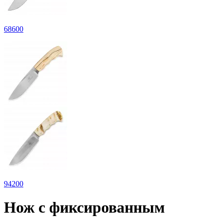
68
600
94
200
Нож с фиксированным