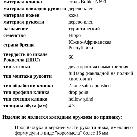
материал клинка
сталь Bohler N690
материал накладок рукояти
дерево клен
материал ножен
кожа
материал рукояти
дерево клен
назначение
туристический
семейство
Hippo
Южно-Африканская
страна бренда
Республика
твердость по шкале
60
Роквелла (HRC)
тип заточки
двусторонняя симметричная
full tang (накладной на полный
тип монтажа рукояти
хвостовик)
тип обработки клинка
2-tone satin / polished
тип профиля клинка
drop point
тип сечения клинка
hollow grind
толщина обуха (мм)
4.3
Изделие не является холодным оружием по признаку:
Прогиб обуха и верхней части рукояти ножа, имеющего
форму дуги в виде "коромысла" более 15 мм.