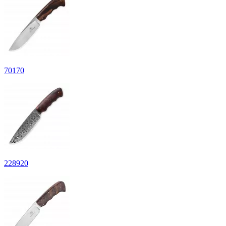
70
170
228
920