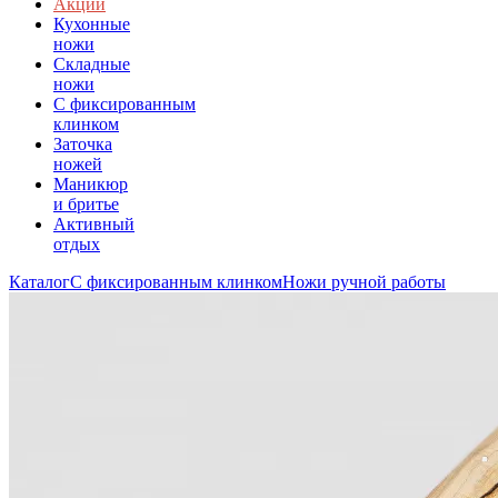
Акции
Кухонные
ножи
Складные
ножи
C фиксированным
клинком
Заточка
ножей
Маникюр
и бритье
Активный
отдых
Каталог
С фиксированным клинком
Ножи ручной работы