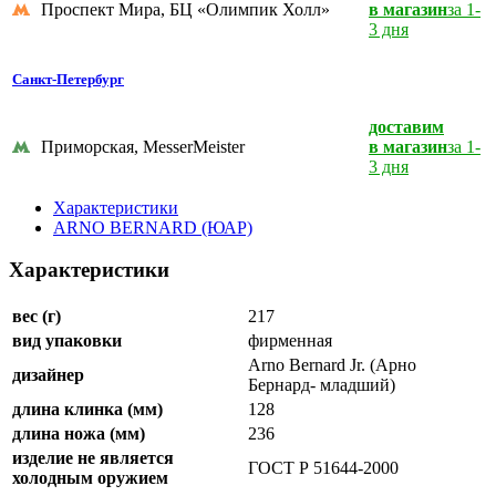
Проспект Мира, БЦ «Олимпик Холл»
в магазин
за 1-
3 дня
Санкт-Петербург
доставим
Приморская, MesserMeister
в магазин
за 1-
3 дня
Характеристики
ARNO BERNARD (ЮАР)
Характеристики
вес (г)
217
вид упаковки
фирменная
Arno Bernard Jr. (Арно
дизайнер
Бернард- младший)
длина клинка (мм)
128
длина ножа (мм)
236
изделие не является
ГОСТ Р 51644-2000
холодным оружием