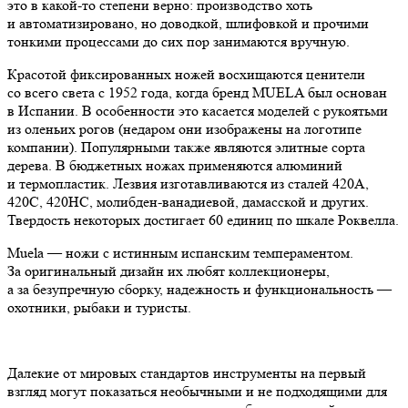
это в какой-то степени верно: производство хоть
и автоматизировано, но доводкой, шлифовкой и прочими
тонкими процессами до сих пор занимаются вручную.
Красотой фиксированных ножей восхищаются ценители
со всего света с 1952 года, когда бренд MUELA был основан
в Испании. В особенности это касается моделей с рукоятьми
из оленьих рогов (недаром они изображены на логотипе
компании). Популярными также являются элитные сорта
дерева. В бюджетных ножах применяются алюминий
и термопластик. Лезвия изготавливаются из сталей 420А,
420С, 420НС, молибден-ванадиевой, дамасской и других.
Твердость некоторых достигает 60 единиц по шкале Роквелла.
Muela — ножи с истинным испанским темпераментом.
За оригинальный дизайн их любят коллекционеры,
а за безупречную сборку, надежность и функциональность —
охотники, рыбаки и туристы.
Далекие от мировых стандартов инструменты на первый
взгляд могут показаться необычными и не подходящими для