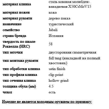
сталь кованая молибден-
материал клинка
ванадиевая X50CrMoV15
материал ножен
кожа
материал рукояти
дерево пакка
назначение
туристический
семейство
Jabali
страна бренда
Испания
твердость по шкале
58
Роквелла (HRC)
тип заточки
двусторонняя симметричная
full tang (накладной на полный
тип монтажа рукояти
хвостовик)
тип обработки клинка
satin finish
тип профиля клинка
clip point
тип сечения клинка
hollow grind
толщина обуха (мм)
4.5
чехол
есть
Изделие не является холодным оружием по признаку: