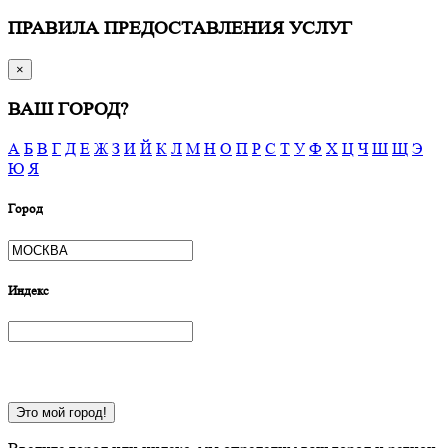
ПРАВИЛА ПРЕДОСТАВЛЕНИЯ УСЛУГ
×
ВАШ ГОРОД?
А
Б
В
Г
Д
Е
Ж
З
И
Й
К
Л
М
Н
О
П
Р
С
Т
У
Ф
Х
Ц
Ч
Ш
Щ
Э
Ю
Я
Город
Индекс
Это мой город!