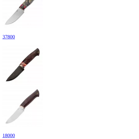
Линейка СМ Кайман
27
600
37
800