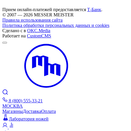
Messer Meister
Наши магазины
Фото магазинов
О компании
Лаборатория
ножей
Тесты ножей
Для покупателей
Как заказать
Доставка
Оплата
Дисконтные
карты
Гарантии
Возврат и обмен
Пожаловаться
MESSER MEISTER в социальных сетях
Принимаем к оплате
Прием онлайн-платежей предоставляется
Т-Банк
.
© 2007 — 2026 MESSER MEISTER
Правила использования сайта
Политика обработки персональных данных и cookies
Сделано с
в
OKC.Media
Работает на
CustomCMS