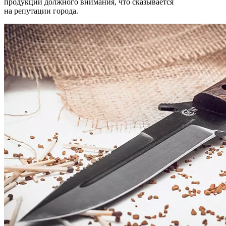
Ножи от ИП Семина — это филигранная ручная работа,
высокие показатели надежности и уникальное
художественное оформление. Авторские изделия созданы
в лучших традициях Ворсмы — ножевой столицы России.
В России есть несколько регионов, в которых исторически
присутствует ножевой промысел. Один из них —
Нижегородская область, где расположен город Ворсма. Уже
с XVII века здесь производились рыбацкие и судовые
приспособления, ножи-медорезки, косы и топоры, сабли
и бердыши.
Сегодня в Ворсме работает большое количество фирм,
специализирующихся на изготовлении режущих
инструментов — некоторые из них не уделяют качеству своей
продукции должного внимания, что сказывается
на репутации города.