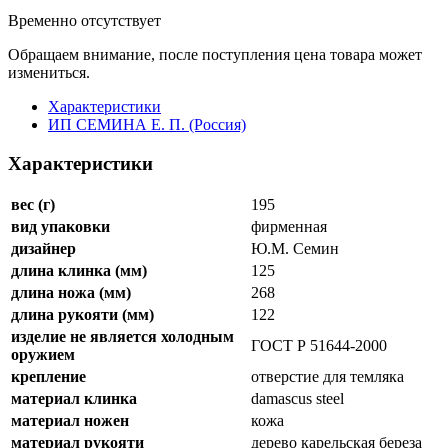
30
000
Нож с фиксированным
клинком Кайман, 12,5 см,
SM_66046, ИП Семина Е. П.
Код:
156299
Артикул:
SM_66046
Каталог:
С фиксированным клинком
,
Ножи охотничьи и
туристические
Торговая марка:
ИП СЕМИНА Е. П. (Россия)
23
000
Временно отсутствует
Обращаем внимание, после поступления цена товара может
измениться.
Характеристики
ИП СЕМИНА Е. П. (Россия)