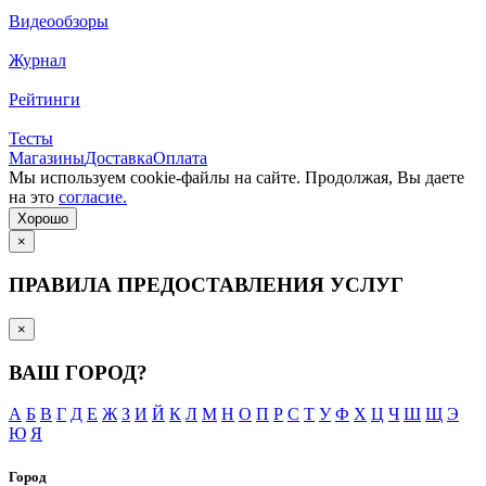
Wüsthof Classic
нож Spyderco
МОСКВА
Поиск среди 18 820 товаров
Лаборатория ножей