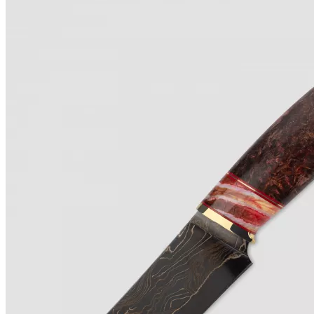
Акции
Кухонные
ножи
Складные
ножи
C фиксированным
клинком
Заточка
ножей
Маникюр
и бритье
Активный
отдых
Каталог
С фиксированным клинком
Ножи охотничьи и
туристические