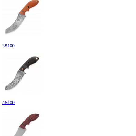
38
400
46
400