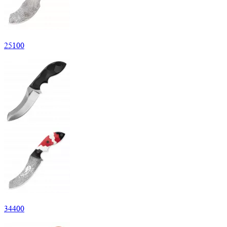
25
100
34
400