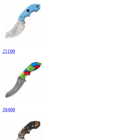
25
100
38
400