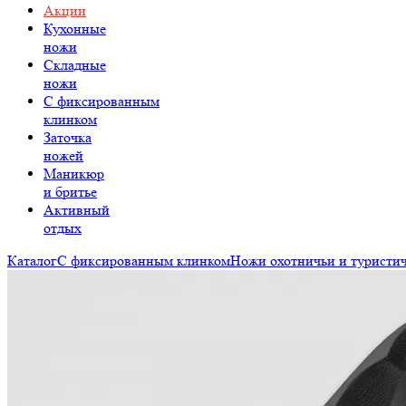
Акции
Кухонные
ножи
Складные
ножи
C фиксированным
клинком
Заточка
ножей
Маникюр
и бритье
Активный
отдых
Каталог
С фиксированным клинком
Ножи охотничьи и туристи