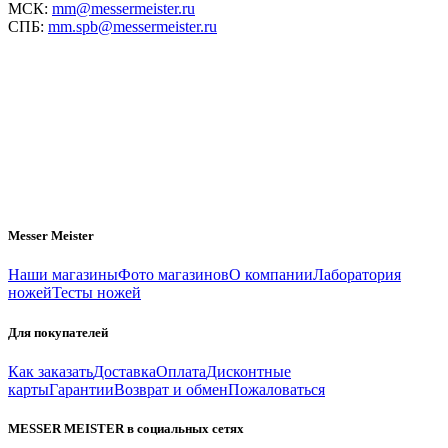
МСК:
mm@messermeister.ru
СПБ:
mm.spb@messermeister.ru
Messer Meister
Наши магазины
Фото магазинов
О компании
Лаборатория
ножей
Тесты ножей
Для покупателей
Как заказать
Доставка
Оплата
Дисконтные
карты
Гарантии
Возврат и обмен
Пожаловаться
MESSER MEISTER в социальных сетях