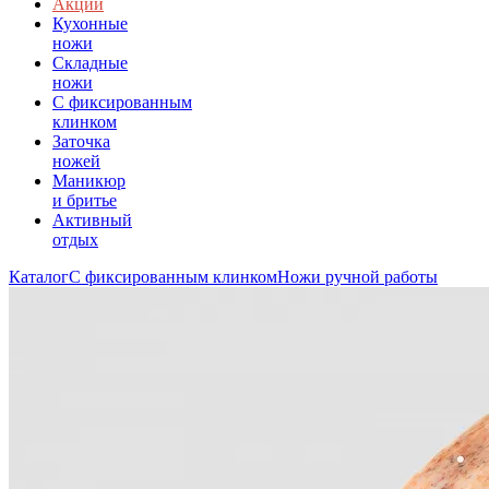
Акции
Кухонные
ножи
Складные
ножи
C фиксированным
клинком
Заточка
ножей
Маникюр
и бритье
Активный
отдых
Каталог
С фиксированным клинком
Ножи ручной работы