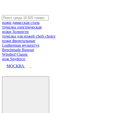
ножи дамасская сталь
точилка электрическая
ножи Золинген
точилка для ножей chefs choice
ножи фронтальные
Leatherman мультитул
Benchmade Bugout
Wüsthof Classic
нож Spyderco
МОСКВА