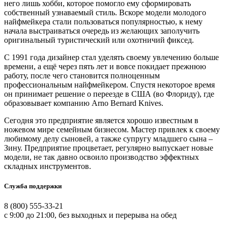
него лишь хобби, которое помогло ему сформировать
собственный узнаваемый стиль. Вскоре модели молодого
найфмейкера стали пользоваться популярностью, к нему
начала выстраиваться очередь из желающих заполучить
оригинальный туристический или охотничий фиксед.
С 1991 года дизайнер стал уделять своему увлечению больше
времени, а ещё через пять лет и вовсе покидает прежнюю
работу, после чего становится полноценным
профессиональным найфмейкером. Спустя некоторое время
он принимает решение о переезде в США (во Флориду), где
образовывает компанию Arno Bernard Knives.
Сегодня это предприятие является хорошо известным в
ножевом мире семейным бизнесом. Мастер привлек к своему
любимому делу сыновей, а также супругу младшего сына –
Зину. Предприятие процветает, регулярно выпускает новые
модели, не так давно освоило производство эффектных
складных инструментов.
Служба поддержки
8 (800) 555-33-21
с 9:00 до 21:00, без выходных и перерыва на обед