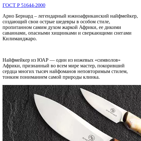
ГОСТ Р 51644-2000
Арно Бернард – легендарный южноафриканский найфмейкер,
создающий свои острые шедевры в особом стиле,
пропитанном самим духом жаркой Африки, ее дикими
саваннами, опасными хищниками и сверкающими снегами
Килиманджаро.
Найфмейкер из ЮАР — один из ножевых «символов»
Африки, признанный во всем мире мастер, покоривший
сердца многих тысяч найфоманов неповторимым стилем,
тонким пониманием самой природы клинка.