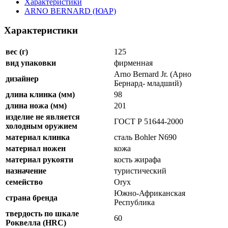
Характеристики
ARNO BERNARD (ЮАР)
Характеристики
вес (г)
125
вид упаковки
фирменная
Arno Bernard Jr. (Арно
дизайнер
Бернард- младший)
длина клинка (мм)
98
длина ножа (мм)
201
изделие не является
ГОСТ Р 51644-2000
холодным оружием
материал клинка
сталь Bohler N690
материал ножен
кожа
материал рукояти
кость жирафа
назначение
туристический
семейство
Oryx
Южно-Африканская
страна бренда
Республика
твердость по шкале
60
Роквелла (HRC)