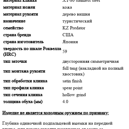
материал клинка
XT-80 stainless steel
материал ножен
кожа
материал рукояти
дерево вишня
назначение
туристический
семейство
KZ Predator
страна бренда
США
страна изготовитель
Япония
твердость по шкале Роквелла
59
(HRC)
тип заточки
двусторонняя симметричная
full tang (накладной на полный
тип монтажа рукояти
хвостовик)
тип обработки клинка
satin finish
тип профиля клинка
spear point
тип сечения клинка
hollow grind
толщина обуха (мм)
4.0
Изделие не является холодным оружием по признаку:
Глубина одиночной подпальцевой выемки на передней
втулке, или черене рукояти независимо от места ее