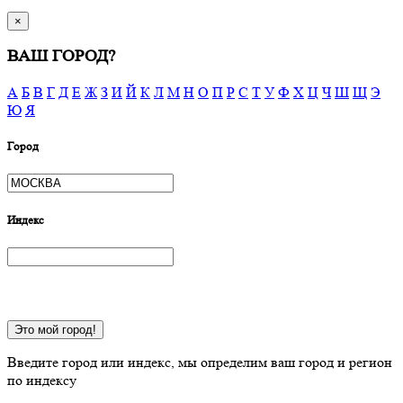
×
ВАШ ГОРОД?
А
Б
В
Г
Д
Е
Ж
З
И
Й
К
Л
М
Н
О
П
Р
С
Т
У
Ф
Х
Ц
Ч
Ш
Щ
Э
Ю
Я
Город
Индекс
Это мой город!
Введите город или индекс, мы определим ваш город и регион
по индексу