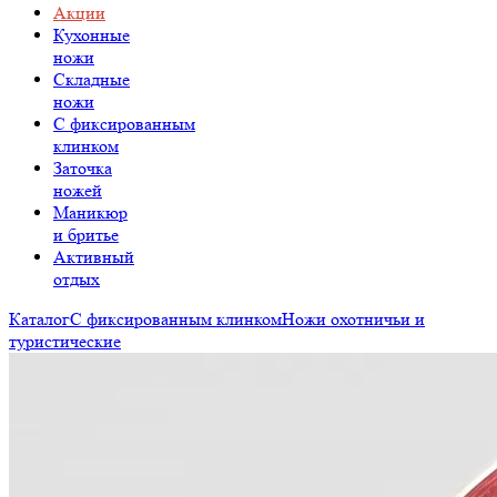
Акции
Кухонные
ножи
Складные
ножи
C фиксированным
клинком
Заточка
ножей
Маникюр
и бритье
Активный
отдых
Каталог
С фиксированным клинком
Ножи охотничьи и
туристические