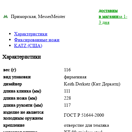
доставим
Приморская, MesserMeister
в магазин
за 1-
3 дня
Характеристики
Фиксированные ножи
KATZ (США)
Характеристики
вес (г)
116
вид упаковки
фирменная
дизайнер
Keith Derkatz (Кит Деркатц)
длина клинка (мм)
111
длина ножа (мм)
228
длина рукояти (мм)
117
изделие не является
ГОСТ Р 51644-2000
холодным оружием
крепление
отверстие для темляка