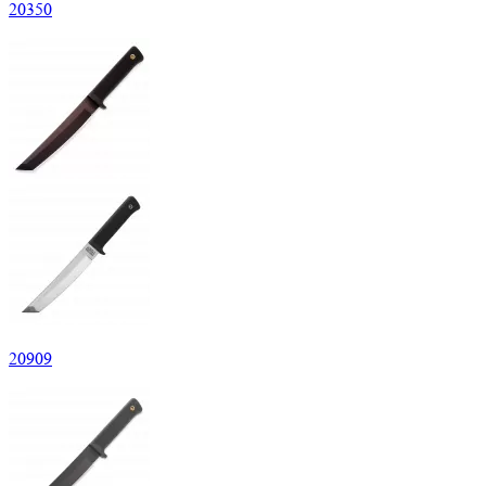
20
350
20
909