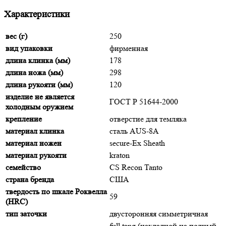
Характеристики
вес (г)
250
вид упаковки
фирменная
длина клинка (мм)
178
длина ножа (мм)
298
длина рукояти (мм)
120
изделие не является
ГОСТ Р 51644-2000
холодным оружием
крепление
отверстие для темляка
материал клинка
сталь AUS-8A
материал ножен
secure-Ex Sheath
материал рукояти
kraton
семейство
CS Recon Tanto
страна бренда
США
твердость по шкале Роквелла
59
(HRC)
тип заточки
двусторонняя симметричная
full tang (накладной на полный