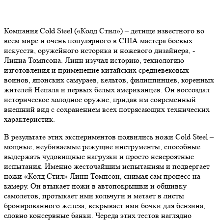
Компания Cold Steel («Колд Стил») – детище известного во
всем мире и очень популярного в США мастера боевых
искусств, оружейного историка и ножевого дизайнера, -
Линна Томпсона. Линн изучал историю, технологию
изготовления и применение китайских средневековых
воинов, японских самураев, кельтов, филиппинцев, коренных
жителей Непала и первых белых американцев. Он воссоздал
историческое холодное оружие, придав им современный
внешний вид с сохранением всех потрясающих технических
характеристик.
В результате этих экспериментов появились ножи Cold Steel –
мощные, неубиваемые режущие инструменты, способные
выдержать чудовищные нагрузки и просто невероятные
испытания. Именно жесточайшим испытаниям и подвергает
ножи «Колд Стил» Линн Томпсон, снимая сам процесс на
камеру. Он втыкает ножи в автопокрышки и обшивку
самолетов, протыкает ими кольчуги и метает в листы
бронированного железа, вскрывает ими бочки для бензина,
словно консервные банки. Череда этих тестов наглядно