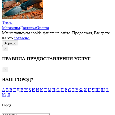
Тесты
Магазины
Доставка
Оплата
Мы используем cookie-файлы на сайте. Продолжая, Вы даете
на это
согласие.
Хорошо
×
ПРАВИЛА ПРЕДОСТАВЛЕНИЯ УСЛУГ
×
ВАШ ГОРОД?
А
Б
В
Г
Д
Е
Ж
З
И
Й
К
Л
М
Н
О
П
Р
С
Т
У
Ф
Х
Ц
Ч
Ш
Щ
Э
Ю
Я
Город