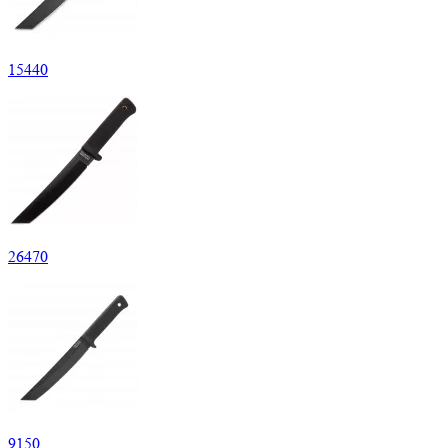
15
440
26
470
9
150