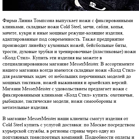
Фирма Линна Томпсона выпускает ножи с фиксированными
клинками, складные ножи Cold Steel, мечи, сабли, копья,
мачете, кукри и иные мощные режуще-колящие изделия,
адаптированные под современность. Также предприятие
производит линейку кухонных ножей, бейсбольные биты,
трости, духовые трубки и тренировочные (пластиковые) ножи
«Колд Стил». Купить эти изделия вы можете в
специализированном магазине MesserMeister. В ассортименте
нашего магазина всегда имеются складные ножи «Колд Стил»
для различных задач: от небольших перочинных моделей до
мощных тактиков, ножей выживания и армейских версий.
Магазин MesserMeister с удовольствием предлагает ножи с
фиксированными клинками «Колд Стил» купить: охотничьи,
рыбацкие, тактические модели, ножи самообороны и
метательные изделия.
В магазине MesserMeister наши клиенты смогут изделия от
Cold Steel купить с услугой доставки: по Москве посредством
курьерской службы, в регионы страны через одну из
популярных транспортных компаний. Подробности оплаты и