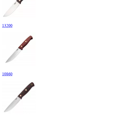
13
200
10
860