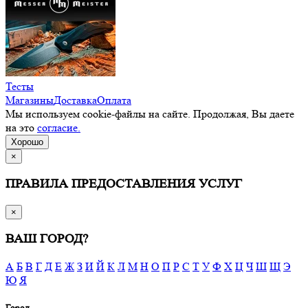
Тесты
Магазины
Доставка
Оплата
Мы используем cookie-файлы на сайте. Продолжая, Вы даете
на это
согласие.
Хорошо
×
ПРАВИЛА ПРЕДОСТАВЛЕНИЯ УСЛУГ
×
ВАШ ГОРОД?
А
Б
В
Г
Д
Е
Ж
З
И
Й
К
Л
М
Н
О
П
Р
С
Т
У
Ф
Х
Ц
Ч
Ш
Щ
Э
Ю
Я
Город