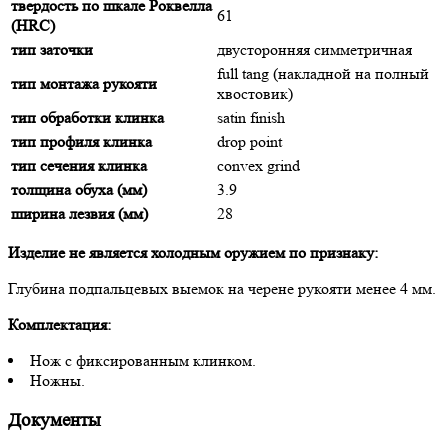
твердость по шкале Роквелла
61
(HRC)
тип заточки
двусторонняя симметричная
full tang (накладной на полный
тип монтажа рукояти
хвостовик)
тип обработки клинка
satin finish
тип профиля клинка
drop point
тип сечения клинка
convex grind
толщина обуха (мм)
3.9
ширина лезвия (мм)
28
Изделие не является холодным оружием по признаку:
Глубина подпальцевых выемок на черене рукояти менее 4 мм.
Комплектация:
Нож с фиксированным клинком.
Ножны.
Документы