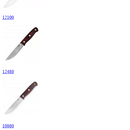
12
100
12
480
10
860