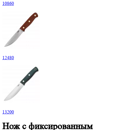
10
860
12
480
13
200
Нож с фиксированным