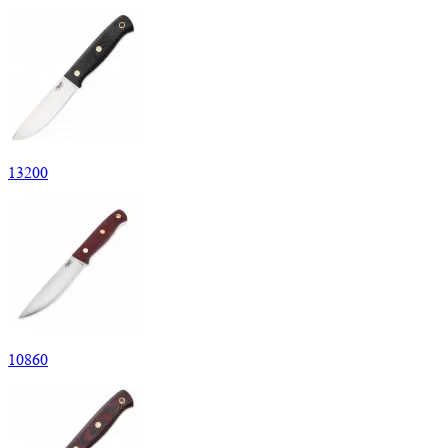
13
200
10
860