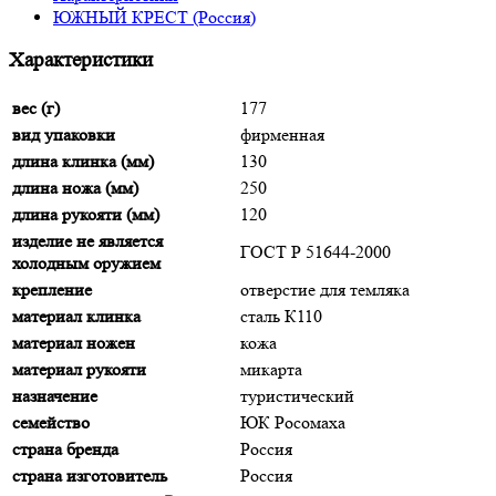
ЮЖНЫЙ КРЕСТ (Россия)
Характеристики
вес (г)
177
вид упаковки
фирменная
длина клинка (мм)
130
длина ножа (мм)
250
длина рукояти (мм)
120
изделие не является
ГОСТ Р 51644-2000
холодным оружием
крепление
отверстие для темляка
материал клинка
сталь К110
материал ножен
кожа
материал рукояти
микарта
назначение
туристический
семейство
ЮК Росомаха
страна бренда
Россия
страна изготовитель
Россия