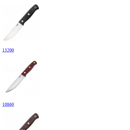
13
200
10
860