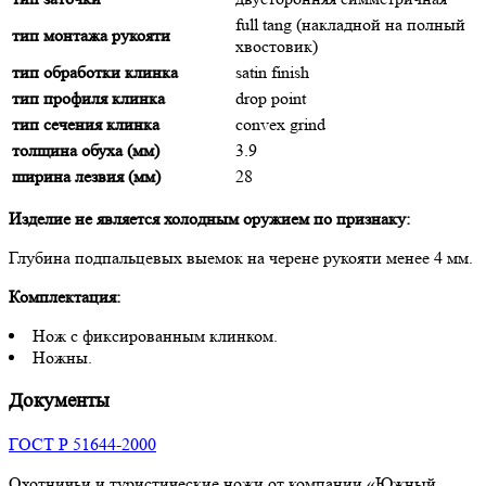
full tang (накладной на полный
тип монтажа рукояти
хвостовик)
тип обработки клинка
satin finish
тип профиля клинка
drop point
тип сечения клинка
convex grind
толщина обуха (мм)
3.9
ширина лезвия (мм)
28
Изделие не является холодным оружием по признаку:
Глубина подпальцевых выемок на черене рукояти менее 4 мм.
Комплектация:
Нож с фиксированным клинком.
Ножны.
Документы
ГОСТ Р 51644-2000
Охотничьи и туристические ножи от компании «Южный