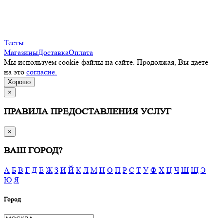
Тесты
Магазины
Доставка
Оплата
Мы используем cookie-файлы на сайте. Продолжая, Вы даете
на это
согласие.
Хорошо
×
ПРАВИЛА ПРЕДОСТАВЛЕНИЯ УСЛУГ
×
ВАШ ГОРОД?
А
Б
В
Г
Д
Е
Ж
З
И
Й
К
Л
М
Н
О
П
Р
С
Т
У
Ф
Х
Ц
Ч
Ш
Щ
Э
Ю
Я
Город