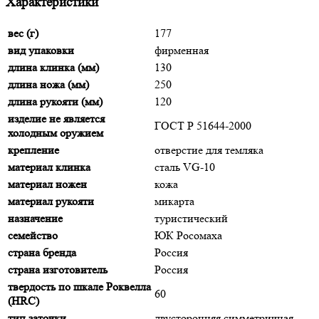
Характеристики
вес (г)
177
вид упаковки
фирменная
длина клинка (мм)
130
длина ножа (мм)
250
длина рукояти (мм)
120
изделие не является
ГОСТ Р 51644-2000
холодным оружием
крепление
отверстие для темляка
материал клинка
сталь VG-10
материал ножен
кожа
материал рукояти
микарта
назначение
туристический
семейство
ЮК Росомаха
страна бренда
Россия
страна изготовитель
Россия
твердость по шкале Роквелла
60
(HRC)
тип заточки
двусторонняя симметричная