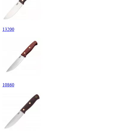
13
200
10
860