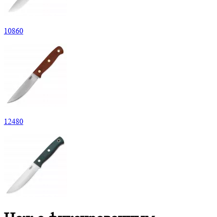
10
860
12
480