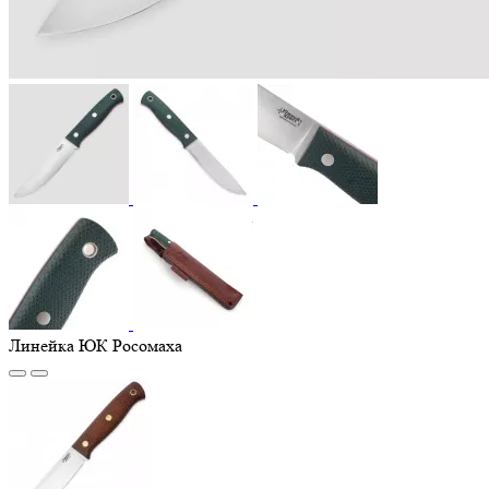
Линейка ЮК Росомаха