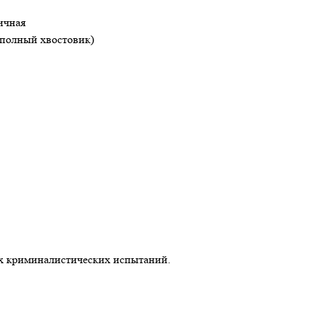
ричная
а полный хвостовик)
х криминалистических испытаний.