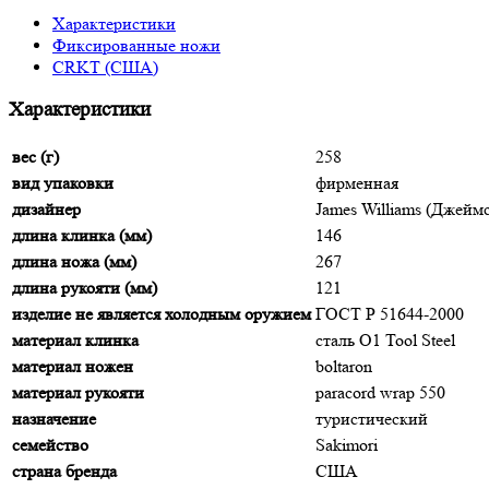
Характеристики
Фиксированные ножи
CRKT (США)
Характеристики
вес (г)
258
вид упаковки
фирменная
дизайнер
James Williams (Джейм
длина клинка (мм)
146
длина ножа (мм)
267
длина рукояти (мм)
121
изделие не является холодным оружием
ГОСТ Р 51644-2000
материал клинка
сталь O1 Tool Steel
материал ножен
boltaron
материал рукояти
paracord wrap 550
назначение
туристический
семейство
Sakimori
страна бренда
США