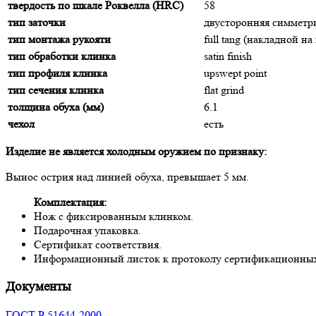
твердость по шкале Роквелла (HRC)
58
тип заточки
двусторонняя симмет
тип монтажа рукояти
full tang (накладной н
тип обработки клинка
satin finish
тип профиля клинка
upswept point
тип сечения клинка
flat grind
толщина обуха (мм)
6.1
чехол
есть
Изделие не является холодным оружием по признаку:
Вынос острия над линией обуха, превышает 5 мм.
Комплектация:
Нож с фиксированным клинком.
Подарочная упаковка.
Сертификат соответствия.
Информационный листок к протоколу сертификационны
Документы
ГОСТ Р 51644-2000