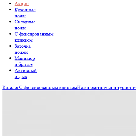
Акции
Кухонные
ножи
Складные
ножи
C фиксированным
клинком
Заточка
ножей
Маникюр
и бритье
Активный
отдых
Каталог
С фиксированным клинком
Ножи охотничьи и туристи