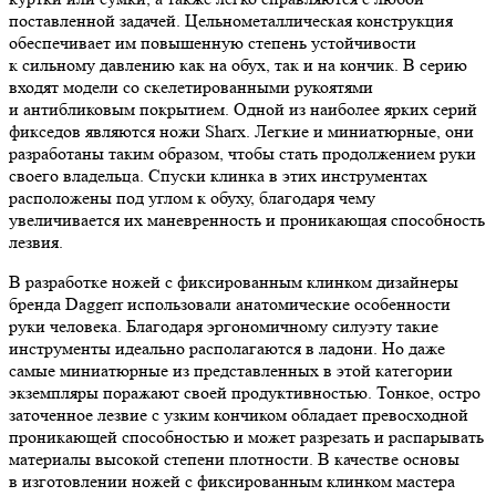
поставленной задачей. Цельнометаллическая конструкция
обеспечивает им повышенную степень устойчивости
к сильному давлению как на обух, так и на кончик. В серию
входят модели со скелетированными рукоятями
и антибликовым покрытием. Одной из наиболее ярких серий
фикседов являются ножи Sharx. Легкие и миниатюрные, они
разработаны таким образом, чтобы стать продолжением руки
своего владельца. Спуски клинка в этих инструментах
расположены под углом к обуху, благодаря чему
увеличивается их маневренность и проникающая способность
лезвия.
В разработке ножей с фиксированным клинком дизайнеры
бренда Daggerr использовали анатомические особенности
руки человека. Благодаря эргономичному силуэту такие
инструменты идеально располагаются в ладони. Но даже
самые миниатюрные из представленных в этой категории
экземпляры поражают своей продуктивностью. Тонкое, остро
заточенное лезвие с узким кончиком обладает превосходной
проникающей способностью и может разрезать и распарывать
материалы высокой степени плотности. В качестве основы
в изготовлении ножей с фиксированным клинком мастера