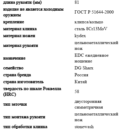
длина рукояти (мм)
81
изделие не является холодным
ГОСТ Р 51644-2000
оружием
крепление
клипса/кольцо
материал клинка
сталь 8Cr13MoV
материал ножен
kydex
цельнометаллический
материал рукояти
нож
EDC ежедневное
назначение
ношение
семейство
DG Sharx
страна бренда
Россия
страна изготовитель
Китай
твердость по шкале Роквелла
58
(HRC)
двусторонняя
тип заточки
симметричная
цельнометаллический
тип монтажа рукояти
нож
тип обработки клинка
stonewash