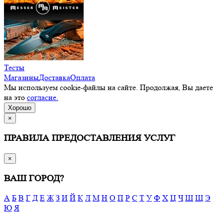
Тесты
Магазины
Доставка
Оплата
Мы используем cookie-файлы на сайте. Продолжая, Вы даете
на это
согласие.
Хорошо
×
ПРАВИЛА ПРЕДОСТАВЛЕНИЯ УСЛУГ
×
ВАШ ГОРОД?
А
Б
В
Г
Д
Е
Ж
З
И
Й
К
Л
М
Н
О
П
Р
С
Т
У
Ф
Х
Ц
Ч
Ш
Щ
Э
Ю
Я