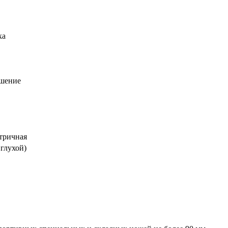
ка
шение
етричная
 глухой)