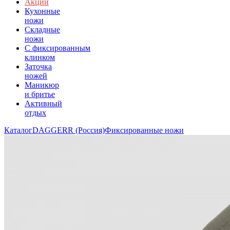
Акции
Кухонные
ножи
Складные
ножи
C фиксированным
клинком
Заточка
ножей
Маникюр
и бритье
Активный
отдых
Каталог
DAGGERR (Россия)
Фиксированные ножи