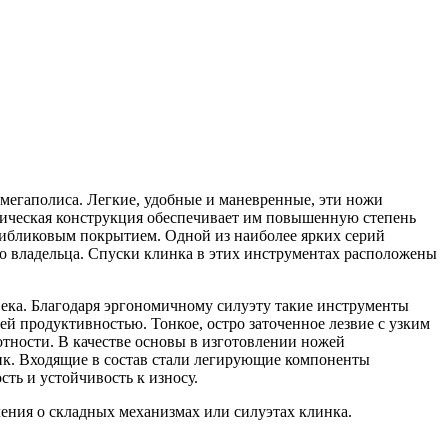
мегаполиса. Легкие, удобные и маневренные, эти ножи
ллическая конструкция обеспечивает им повышенную степень
нтибликовым покрытием. Одной из наиболее ярких серий
го владельца. Спуски клинка в этих инструментах расположены
ека. Благодаря эргономичному силуэту такие инструменты
й продуктивностью. Тонкое, остро заточенное лезвие с узким
тности. В качестве основы в изготовлении ножей
ик. Входящие в состав стали легирующие компоненты
ть и устойчивость к износу.
ения о складных механизмах или силуэтах клинка.