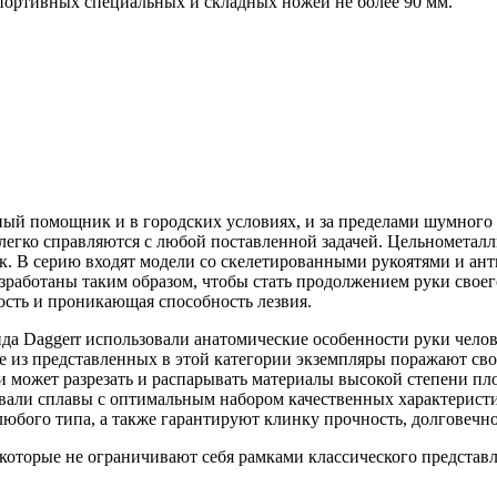
портивных специальных и складных ножей не более 90 мм.
ый помощник и в городских условиях, и за пределами шумного 
е легко справляются с любой поставленной задачей. Цельномета
чик. В серию входят модели со скелетированными рукоятями и а
зработаны таким образом, чтобы стать продолжением руки свое
ность и проникающая способность лезвия.
а Daggerr использовали анатомические особенности руки челов
 из представленных в этой категории экземпляры поражают свое
может разрезать и распарывать материалы высокой степени пло
вали сплавы с оптимальным набором качественных характерист
бого типа, а также гарантируют клинку прочность, долговечнос
оторые не ограничивают себя рамками классического представл