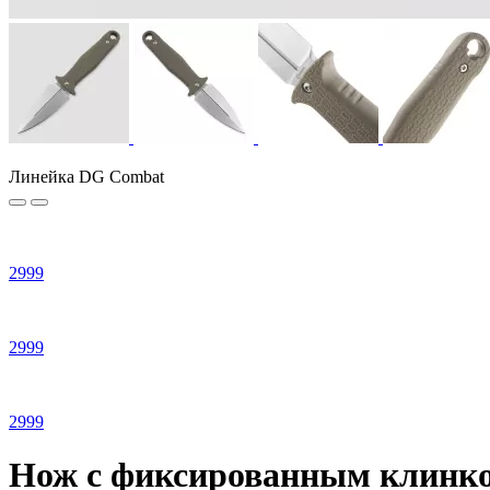
Линейка DG Combat
2
999
2
999
2
999
Нож с фиксированным клинко