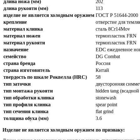
длина ножа (мм)
202
длина рукояти (мм)
113
изделие не является холодным оружием
ГОСТ Р 51644-2000
крепление
отверстие для темля
материал клинка
сталь 8Cr14Mov
материал ножен
термопластик FRN
материал рукояти
термопластик FRN
назначение
EDC ежедневное но
семейство
DG Combat
страна бренда
Россия
страна изготовитель
Китай
твердость по шкале Роквелла (HRC)
58
тип заточки
двусторонняя симм
тип монтажа рукояти
hidden tang (всадной
тип обработки клинка
stonewash
тип профиля клинка
spear point
тип сечения клинка
flat grind
толщина обуха (мм)
3.6
Изделие не является холодным оружием по признаку: