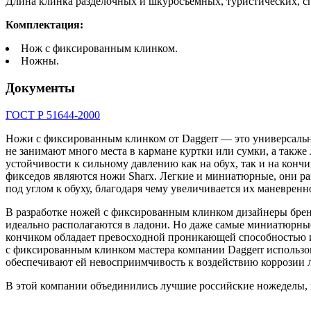
Длина клинка разделочных и шкуросъемных, туристических, с
Комплектация:
Нож с фиксированным клинком.
Ножны.
Документы
ГОСТ Р 51644-2000
Ножи с фиксированным клинком от Daggerr — это универсальн
не занимают много места в кармане куртки или сумки, а такж
устойчивости к сильному давлению как на обух, так и на кон
фикседов являются ножи Sharx. Легкие и миниатюрные, они ра
под углом к обуху, благодаря чему увеличивается их маневрен
В разработке ножей с фиксированным клинком дизайнеры бренд
идеально располагаются в ладони. Но даже самые миниатюрные
кончиком обладает превосходной проникающей способностью и 
с фиксированным клинком мастера компании Daggerr использо
обеспечивают ей невосприимчивость к воздействию коррозии лю
В этой компании объединились лучшие российские ножеделы, к