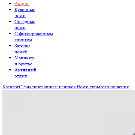
Акции
Кухонные
ножи
Складные
ножи
C фиксированным
клинком
Заточка
ножей
Маникюр
и бритье
Активный
отдых
Каталог
С фиксированным клинком
Ножи скрытого ношения