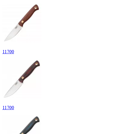
11
700
11
700