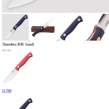
Линейка ЮК Small
11
700