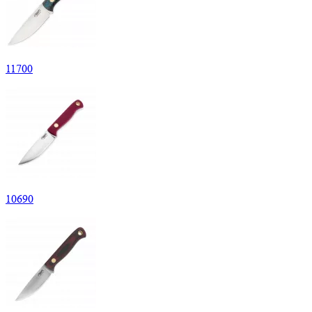
11
700
10
690