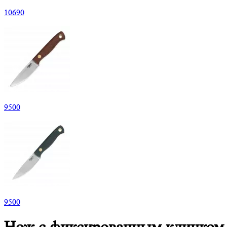
10
690
9
500
9
500