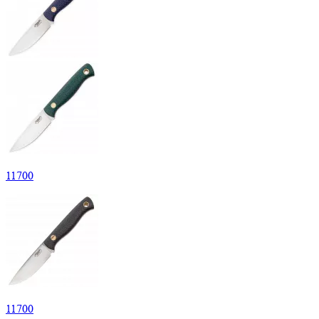
11
700
11
700