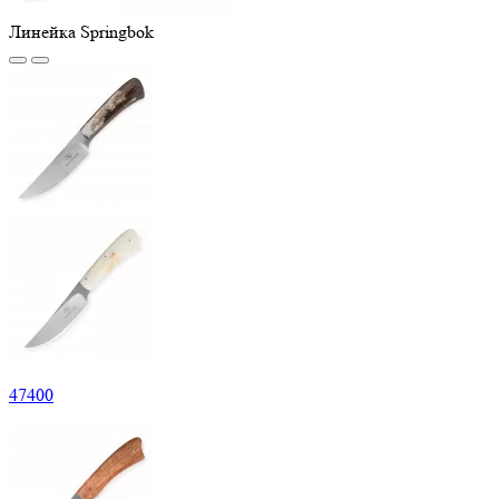
Линейка Springbok
47
400