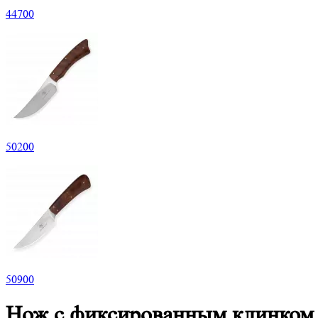
44
700
50
200
50
900
Нож с фиксированным клинком 