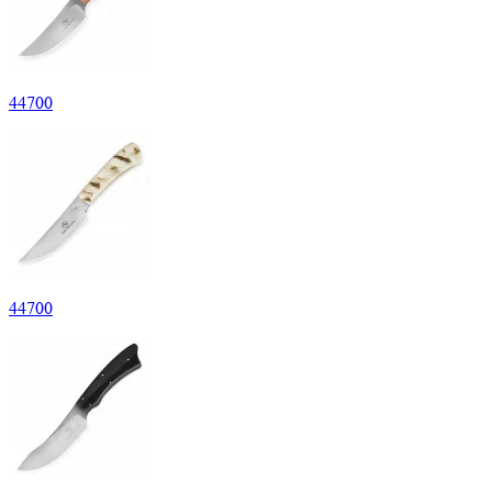
44
700
44
700