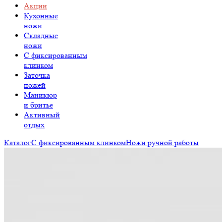
Акции
Кухонные
ножи
Складные
ножи
C фиксированным
клинком
Заточка
ножей
Маникюр
и бритье
Активный
отдых
Каталог
С фиксированным клинком
Ножи ручной работы