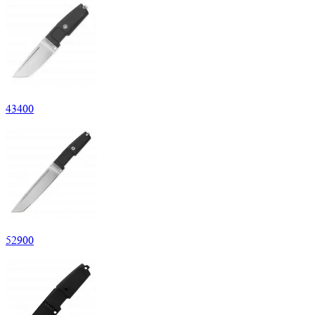
43
400
52
900