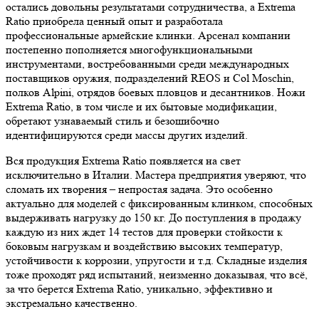
остались довольны результатами сотрудничества, а Extrema
Ratio приобрела ценный опыт и разработала
профессиональные армейские клинки. Арсенал компании
постепенно пополняется многофункциональными
инструментами, востребованными среди международных
поставщиков оружия, подразделений REOS и Col Moschin,
полков Alpini, отрядов боевых пловцов и десантников. Ножи
Extrema Ratio, в том числе и их бытовые модификации,
обретают узнаваемый стиль и безошибочно
идентифицируются среди массы других изделий.
Вся продукция Extrema Ratio появляется на свет
исключительно в Италии. Мастера предприятия уверяют, что
сломать их творения – непростая задача. Это особенно
актуально для моделей с фиксированным клинком, способных
выдерживать нагрузку до 150 кг. До поступления в продажу
каждую из них ждет 14 тестов для проверки стойкости к
боковым нагрузкам и воздействию высоких температур,
устойчивости к коррозии, упругости и т.д. Складные изделия
тоже проходят ряд испытаний, неизменно доказывая, что всё,
за что берется Extrema Ratio, уникально, эффективно и
экстремально качественно.