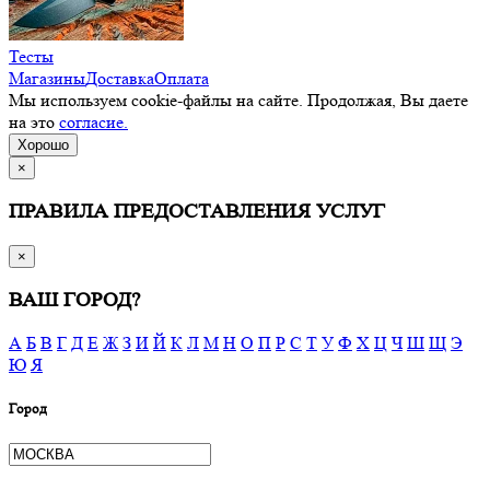
Тесты
Магазины
Доставка
Оплата
Мы используем cookie-файлы на сайте. Продолжая, Вы даете
на это
согласие.
Хорошо
×
ПРАВИЛА ПРЕДОСТАВЛЕНИЯ УСЛУГ
×
ВАШ ГОРОД?
А
Б
В
Г
Д
Е
Ж
З
И
Й
К
Л
М
Н
О
П
Р
С
Т
У
Ф
Х
Ц
Ч
Ш
Щ
Э
Ю
Я
Город