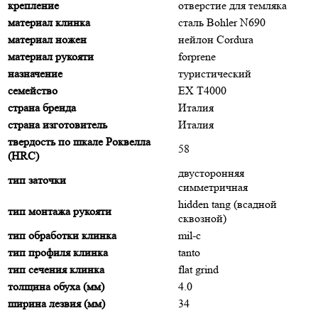
крепление
отверстие для темляка
материал клинка
сталь Bohler N690
материал ножен
нейлон Cordura
материал рукояти
forprene
назначение
туристический
семейство
EX T4000
страна бренда
Италия
страна изготовитель
Италия
твердость по шкале Роквелла
58
(HRC)
двусторонняя
тип заточки
симметричная
hidden tang (всадной
тип монтажа рукояти
сквозной)
тип обработки клинка
mil-c
тип профиля клинка
tanto
тип сечения клинка
flat grind
толщина обуха (мм)
4.0
ширина лезвия (мм)
34