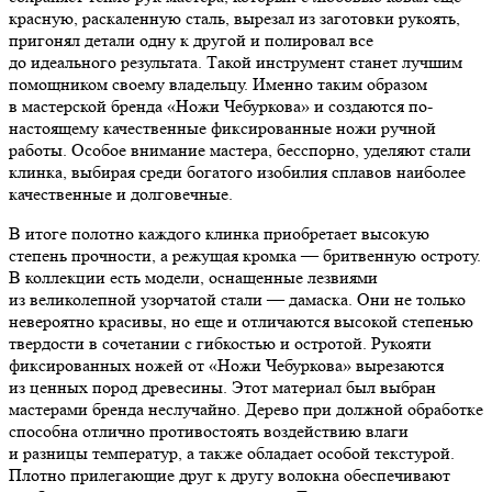
красную, раскаленную сталь, вырезал из заготовки рукоять,
пригонял детали одну к другой и полировал все
до идеального результата. Такой инструмент станет лучшим
помощником своему владельцу. Именно таким образом
в мастерской бренда «Ножи Чебуркова» и создаются по-
настоящему качественные фиксированные ножи ручной
работы. Особое внимание мастера, бесспорно, уделяют стали
клинка, выбирая среди богатого изобилия сплавов наиболее
качественные и долговечные.
В итоге полотно каждого клинка приобретает высокую
степень прочности, а режущая кромка — бритвенную остроту.
В коллекции есть модели, оснащенные лезвиями
из великолепной узорчатой стали — дамаска. Они не только
невероятно красивы, но еще и отличаются высокой степенью
твердости в сочетании с гибкостью и остротой. Рукояти
фиксированных ножей от «Ножи Чебуркова» вырезаются
из ценных пород древесины. Этот материал был выбран
мастерами бренда неслучайно. Дерево при должной обработке
способна отлично противостоять воздействию влаги
и разницы температур, а также обладает особой текстурой.
Плотно прилегающие друг к другу волокна обеспечивают