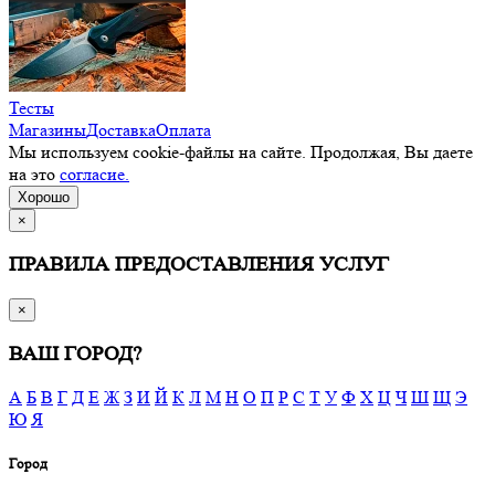
Тесты
Магазины
Доставка
Оплата
Мы используем cookie-файлы на сайте. Продолжая, Вы даете
на это
согласие.
Хорошо
×
ПРАВИЛА ПРЕДОСТАВЛЕНИЯ УСЛУГ
×
ВАШ ГОРОД?
А
Б
В
Г
Д
Е
Ж
З
И
Й
К
Л
М
Н
О
П
Р
С
Т
У
Ф
Х
Ц
Ч
Ш
Щ
Э
Ю
Я
Город