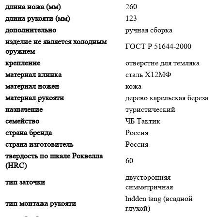
длина ножа (мм)
260
длина рукояти (мм)
123
дополнительно
ручная сборка
изделие не является холодным
ГОСТ Р 51644-2000
оружием
крепление
отверстие для темляка
материал клинка
сталь Х12МФ
материал ножен
кожа
материал рукояти
дерево карельская береза
назначение
туристический
семейство
ЧБ Тактик
страна бренда
Россия
страна изготовитель
Россия
твердость по шкале Роквелла
60
(HRC)
двусторонняя
тип заточки
симметричная
hidden tang (всадной
тип монтажа рукояти
глухой)