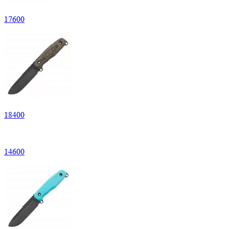
17
600
18
400
14
600