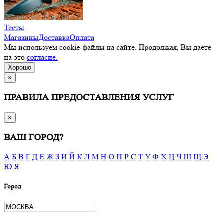
Тесты
Магазины
Доставка
Оплата
Мы используем cookie-файлы на сайте. Продолжая, Вы даете
на это
согласие.
Хорошо
×
ПРАВИЛА ПРЕДОСТАВЛЕНИЯ УСЛУГ
×
ВАШ ГОРОД?
А
Б
В
Г
Д
Е
Ж
З
И
Й
К
Л
М
Н
О
П
Р
С
Т
У
Ф
Х
Ц
Ч
Ш
Щ
Э
Ю
Я
Город