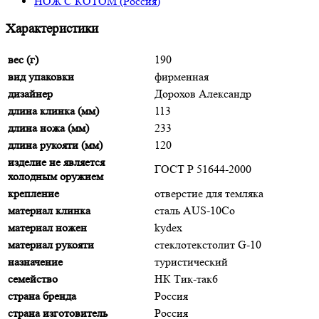
НОЖ С КОТОМ (Россия)
Характеристики
вес (г)
190
вид упаковки
фирменная
дизайнер
Дорохов Александр
длина клинка (мм)
113
длина ножа (мм)
233
длина рукояти (мм)
120
изделие не является
ГОСТ Р 51644-2000
холодным оружием
крепление
отверстие для темляка
материал клинка
сталь AUS-10Co
материал ножен
kydex
материал рукояти
стеклотекстолит G-10
назначение
туристический
семейство
НК Тик-так6
страна бренда
Россия
страна изготовитель
Россия