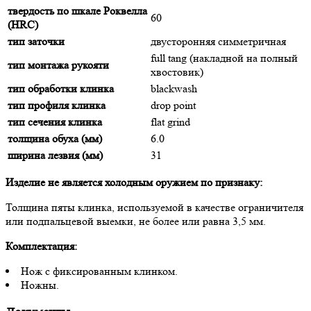
твердость по шкале Роквелла
60
(HRC)
тип заточки
двусторонняя симметричная
full tang (накладной на полный
тип монтажа рукояти
хвостовик)
тип обработки клинка
blackwash
тип профиля клинка
drop point
тип сечения клинка
flat grind
толщина обуха (мм)
6.0
ширина лезвия (мм)
31
Изделие не является холодным оружием по признаку:
Толщина пяты клинка, используемой в качестве ограничителя
или подпальцевой выемки, не более или равна 3,5 мм.
Комплектация:
Нож с фиксированным клинком.
Ножны.