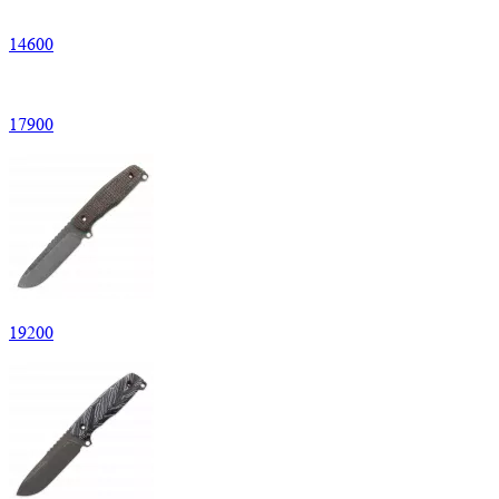
14
600
17
900
19
200