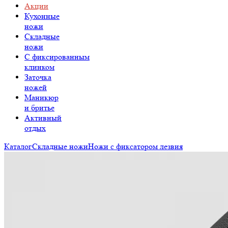
Акции
Кухонные
ножи
Складные
ножи
C фиксированным
клинком
Заточка
ножей
Маникюр
и бритье
Активный
отдых
Каталог
Складные ножи
Ножи с фиксатором лезвия