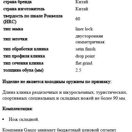
страна бренда
Китай
страна изготовитель
Китай
твердость по шкале Роквелла
60
(HRC)
тип замка
liner lock
двусторонняя
тип заточки
симметричная
тип обработки клинка
satin finish
тип профиля клинка
drop point
тип сечения клинка
flat grind
толщина обуха (мм)
2.5
Изделие не является холодным оружием по признаку:
Длина клинка разделочных и шкуросъемных, туристических,
спортивных специальных и складных ножей не более 90 мм.
Комплектация:
Нож складной.
Компания Ganzo занимает бюджетный ценовой сегмент