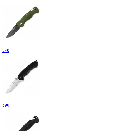
730
590