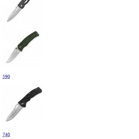
590
740