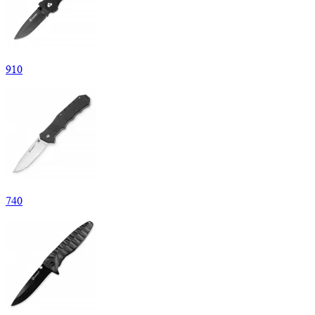
910
740