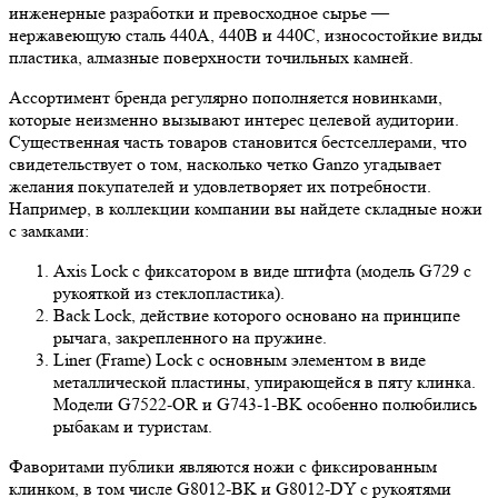
инженерные разработки и превосходное сырье —
нержавеющую сталь 440A, 440B и 440С, износостойкие виды
пластика, алмазные поверхности точильных камней.
Ассортимент бренда регулярно пополняется новинками,
которые неизменно вызывают интерес целевой аудитории.
Существенная часть товаров становится бестселлерами, что
свидетельствует о том, насколько четко Ganzo угадывает
желания покупателей и удовлетворяет их потребности.
Например, в коллекции компании вы найдете складные ножи
с замками:
Axis Lock с фиксатором в виде штифта (модель G729 с
рукояткой из стеклопластика).
Back Lock, действие которого основано на принципе
рычага, закрепленного на пружине.
Liner (Frame) Lock с основным элементом в виде
металлической пластины, упирающейся в пяту клинка.
Модели G7522-OR и G743-1-BK особенно полюбились
рыбакам и туристам.
Фаворитами публики являются ножи с фиксированным
клинком, в том числе G8012-BK и G8012-DY с рукоятями