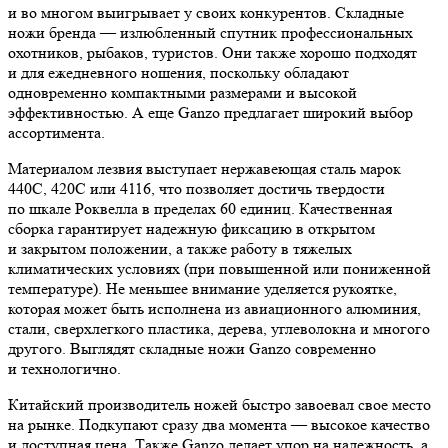
и во многом выигрывает у своих конкурентов. Складные
ножи бренда — излюбленный спутник профессиональных
охотников, рыбаков, туристов. Они также хорошо подходят
и для ежедневного ношения, поскольку обладают
одновременно компактными размерами и высокой
эффективностью. А еще Ganzo предлагает широкий выбор
ассортимента.
Материалом лезвия выступает нержавеющая сталь марок
440С, 420С или 4116, что позволяет достичь твердости
по шкале Роквелла в пределах 60 единиц. Качественная
сборка гарантирует надежную фиксацию в открытом
и закрытом положении, а также работу в тяжелых
климатических условиях (при повышенной или пониженной
температуре). Не меньшее внимание уделяется рукоятке,
которая может быть исполнена из авиационного алюминия,
стали, сверхлегкого пластика, дерева, углеволокна и многого
другого. Выглядят складные ножи Ganzo современно
и технологично.
Китайский производитель ножей быстро завоевал свое место
на рынке. Подкупают сразу два момента — высокое качество
и доступная цена. Также Ganzo делает упор на надежность, а