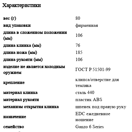
Характеристики
вес (г)
80
вид упаковки
фирменная
длина в сложенном положении
106
(мм)
длина клинка (мм)
76
длина ножа (мм)
185
длина рукояти (мм)
106
изделие не является холодным
ГОСТ P 51501-99
оружием
клипса/отверстие для
крепление
темляка
материал клинка
сталь 440
материал рукояти
пластик ABS
механизм открытия клинка
шпенек под правую руку
EDC ежедневное
назначение
ношение
семейство
Ganzo 6 Series