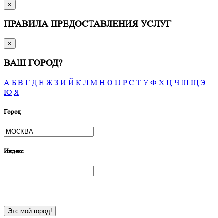
×
ПРАВИЛА ПРЕДОСТАВЛЕНИЯ УСЛУГ
×
ВАШ ГОРОД?
А
Б
В
Г
Д
Е
Ж
З
И
Й
К
Л
М
Н
О
П
Р
С
Т
У
Ф
Х
Ц
Ч
Ш
Щ
Э
Ю
Я
Город
Индекс
Это мой город!