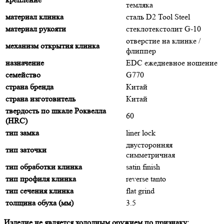
темляка
материал клинка
сталь D2 Tool Steel
материал рукояти
стеклотекстолит G-10
отверстие на клинке /
механизм открытия клинка
флиппер
назначение
EDC ежедневное ношение
семейство
G770
страна бренда
Китай
страна изготовитель
Китай
твердость по шкале Роквелла
60
(HRC)
тип замка
liner lock
двусторонняя
тип заточки
симметричная
тип обработки клинка
satin finish
тип профиля клинка
reverse tanto
тип сечения клинка
flat grind
толщина обуха (мм)
3.5
Изделие не является холодным оружием по признаку: