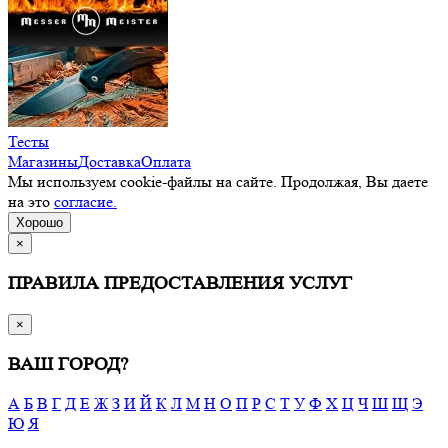
Тесты
Магазины
Доставка
Оплата
Мы используем cookie-файлы на сайте. Продолжая, Вы даете
на это
согласие.
Хорошо
×
ПРАВИЛА ПРЕДОСТАВЛЕНИЯ УСЛУГ
×
ВАШ ГОРОД?
А
Б
В
Г
Д
Е
Ж
З
И
Й
К
Л
М
Н
О
П
Р
С
Т
У
Ф
Х
Ц
Ч
Ш
Щ
Э
Ю
Я