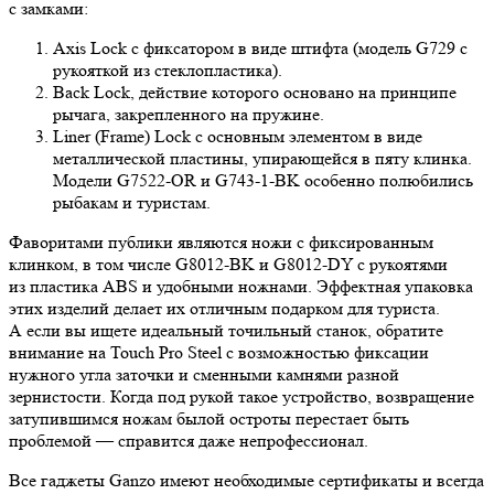
с замками:
Axis Lock с фиксатором в виде штифта (модель G729 с
рукояткой из стеклопластика).
Back Lock, действие которого основано на принципе
рычага, закрепленного на пружине.
Liner (Frame) Lock с основным элементом в виде
металлической пластины, упирающейся в пяту клинка.
Модели G7522-OR и G743-1-BK особенно полюбились
рыбакам и туристам.
Фаворитами публики являются ножи с фиксированным
клинком, в том числе G8012-BK и G8012-DY с рукоятями
из пластика ABS и удобными ножнами. Эффектная упаковка
этих изделий делает их отличным подарком для туриста.
А если вы ищете идеальный точильный станок, обратите
внимание на Touch Pro Steel с возможностью фиксации
нужного угла заточки и сменными камнями разной
зернистости. Когда под рукой такое устройство, возвращение
затупившимся ножам былой остроты перестает быть
проблемой — справится даже непрофессионал.
Все гаджеты Ganzo имеют необходимые сертификаты и всегда