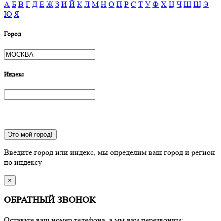
А
Б
В
Г
Д
Е
Ж
З
И
Й
К
Л
М
Н
О
П
Р
С
Т
У
Ф
Х
Ц
Ч
Ш
Щ
Э
Ю
Я
Город
Индекс
Это мой город!
Введите город или индекс, мы определим ваш город и регион
по индексу
×
ОБРАТНЫЙ ЗВОНОК
Оставьте ваш номер телефона, а мы вам перезвоним: