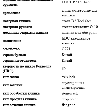
ГОСТ P 51501-99
оружием
клипса/отверстие для
крепление
темляка
материал клинка
сталь D2 Tool Steel
материал рукояти
стеклотекстолит G-10
механизм открытия клинка
шпенек под обе руки
EDC ежедневное
назначение
ношение
семейство
G771
страна бренда
Китай
страна изготовитель
Китай
твердость по шкале Роквелла
60
(HRC)
тип замка
axis lock
двусторонняя
тип заточки
симметричная
тип обработки клинка
stonewash
тип профиля клинка
drop point
тип сечения клинка
flat grind