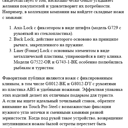
свидетельствует о том, насколько четко Ganzo угадывает
желания покупателей и удовлетворяет их потребности.
Например, в коллекции компании вы найдете складные ножи
с замками:
Axis Lock с фиксатором в виде штифта (модель G729 с
рукояткой из стеклопластика).
Back Lock, действие которого основано на принципе
рычага, закрепленного на пружине.
Liner (Frame) Lock с основным элементом в виде
металлической пластины, упирающейся в пяту клинка.
Модели G7522-OR и G743-1-BK особенно полюбились
рыбакам и туристам.
Фаворитами публики являются ножи с фиксированным
клинком, в том числе G8012-BK и G8012-DY с рукоятями
из пластика ABS и удобными ножнами. Эффектная упаковка
этих изделий делает их отличным подарком для туриста.
А если вы ищете идеальный точильный станок, обратите
внимание на Touch Pro Steel с возможностью фиксации
нужного угла заточки и сменными камнями разной
зернистости. Когда под рукой такое устройство, возвращение
затупившимся ножам былой остроты перестает быть