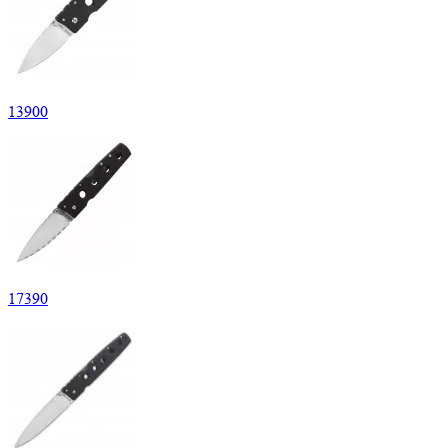
13
900
17
390