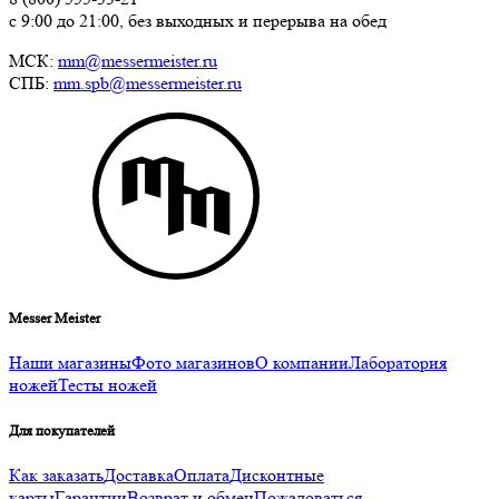
с 9:00 до 21:00, без выходных и перерыва на обед
МСК:
mm@messermeister.ru
СПБ:
mm.spb@messermeister.ru
Messer Meister
Наши магазины
Фото магазинов
О компании
Лаборатория
ножей
Тесты ножей
Для покупателей
Как заказать
Доставка
Оплата
Дисконтные
карты
Гарантии
Возврат и обмен
Пожаловаться