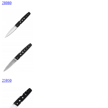
28
080
25
950