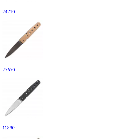
24
710
25
670
11
890