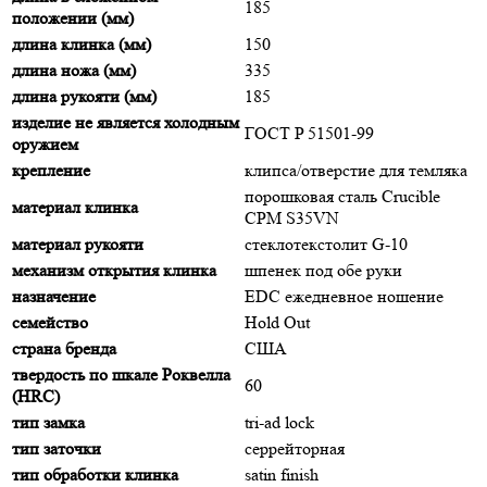
185
положении (мм)
длина клинка (мм)
150
длина ножа (мм)
335
длина рукояти (мм)
185
изделие не является холодным
ГОСТ P 51501-99
оружием
крепление
клипса/отверстие для темляка
порошковая сталь Crucible
материал клинка
CPM S35VN
материал рукояти
стеклотекстолит G-10
механизм открытия клинка
шпенек под обе руки
назначение
EDC ежедневное ношение
семейство
Hold Out
страна бренда
США
твердость по шкале Роквелла
60
(HRC)
тип замка
tri-ad lock
тип заточки
серрейторная
тип обработки клинка
satin finish