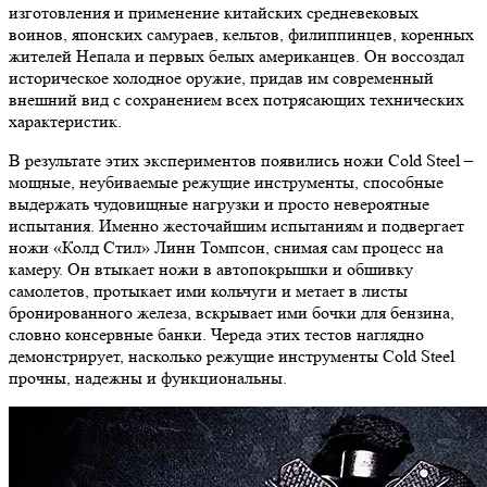
изготовления и применение китайских средневековых
воинов, японских самураев, кельтов, филиппинцев, коренных
жителей Непала и первых белых американцев. Он воссоздал
историческое холодное оружие, придав им современный
внешний вид с сохранением всех потрясающих технических
характеристик.
В результате этих экспериментов появились ножи Cold Steel –
мощные, неубиваемые режущие инструменты, способные
выдержать чудовищные нагрузки и просто невероятные
испытания. Именно жесточайшим испытаниям и подвергает
ножи «Колд Стил» Линн Томпсон, снимая сам процесс на
камеру. Он втыкает ножи в автопокрышки и обшивку
самолетов, протыкает ими кольчуги и метает в листы
бронированного железа, вскрывает ими бочки для бензина,
словно консервные банки. Череда этих тестов наглядно
демонстрирует, насколько режущие инструменты Cold Steel
прочны, надежны и функциональны.