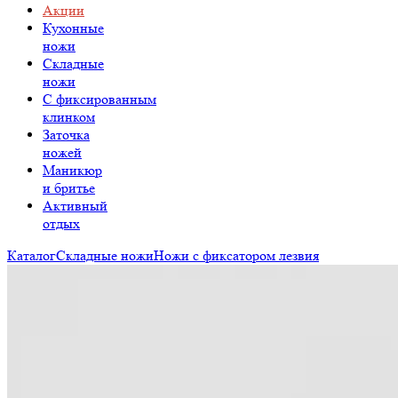
Акции
Кухонные
ножи
Складные
ножи
C фиксированным
клинком
Заточка
ножей
Маникюр
и бритье
Активный
отдых
Каталог
Складные ножи
Ножи с фиксатором лезвия