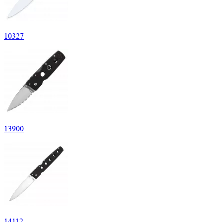
10
327
13
900
14
112