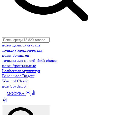
ножи дамасская сталь
точилка электрическая
ножи Золинген
точилка для ножей chefs choice
ножи фронтальные
Leatherman мультитул
Benchmade Bugout
Wüsthof Classic
нож Spyderco
МОСКВА